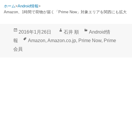
ホーム
>
Android情報
>
Amazon、1時間で荷物が届く「Prime Now」対象エリアを関西にも拡大
投
作
カ
2016年1月26日
石井 順
Android情
稿
成
テ
タ
報
Amazon
,
Amazon.co.jp
,
Prime Now
,
Prime
日:
者
ゴ
グ
会員
リ
ー