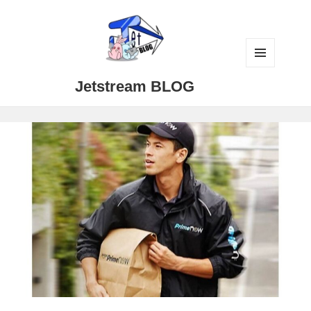
メニュ
Jetstream BLOG
ーとウ
ィジェ
ット