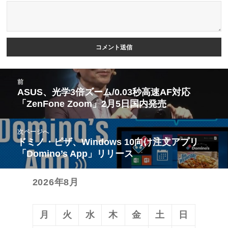
投
前
稿
ASUS、光学3倍ズーム/0.03秒高速AF対応
前
「ZenFone Zoom」2月5日国内発売
ナ
の
ビ
投
次ページへ
ゲ
稿:
ドミノ・ピザ、Windows 10向け注文アプリ
次
ー
「Domino’s App」リリース
の
シ
投
ョ
2026年8月
稿:
ン
月
火
水
木
金
土
日