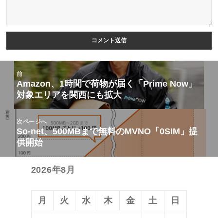
投
前
稿
Amazon、1時間で荷物が届く「Prime Now」
前
対象エリアを関西にも拡大
ナ
の
ビ
投
次ページへ
ゲ
稿:
So-net、500MBまで無料のMVNO「0SIM」提
次
ー
供開始
の
シ
投
ョ
2026年8月
稿:
ン
月
火
水
木
金
土
日