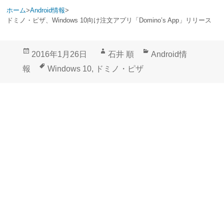
ホーム
>
Android情報
>
ドミノ・ピザ、Windows 10向け注文アプリ「Domino’s App」リリース
投
作
カ
2016年1月26日
石井 順
Android情
稿
成
テ
タ
報
Windows 10
,
ドミノ・ピザ
日:
者
ゴ
グ
リ
ー