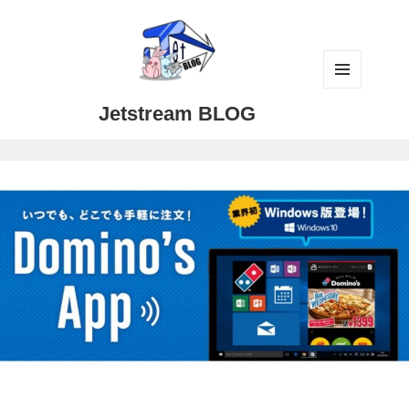
メニュ
Jetstream BLOG
ーとウ
ィジェ
ット