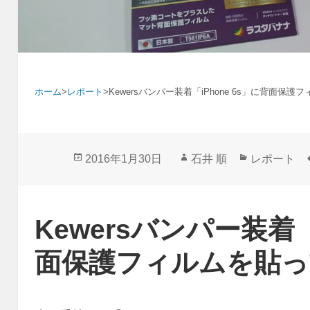
ホーム
>
レポート
>
Kewersバンパー装着「iPhone 6s」に背面保
投
作
カ
2016年1月30日
石井 順
レポート
稿
成
テ
日:
者
ゴ
リ
Kewersバンパー装着「
ー
面保護フィルムを貼っ