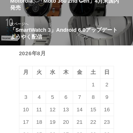
Motorola、「Moto 360 2nd Gen」4月末国内
前
発売
ナ
の
ビ
投
次ページへ
ゲ
稿:
「SmartWatch 3」Android 6.0アップデート
次
ー
ようやく配信
の
シ
投
ョ
2026年8月
稿:
ン
月
火
水
木
金
土
日
1
2
3
4
5
6
7
8
9
10
11
12
13
14
15
16
17
18
19
20
21
22
23