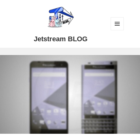
メニュ
Jetstream BLOG
ーとウ
ィジェ
ット