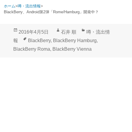
ホーム
>
噂・流出情報
>
BlackBerry、Android第2弾「Rome/Hamburg」開発中？
投
作
カ
2016年4月5日
石井 順
噂・流出情
稿
成
テ
タ
報
BlackBerry
,
BlackBerry Hamburg
,
日:
者
ゴ
グ
BlackBerry Roma
,
BlackBerry Vienna
リ
ー