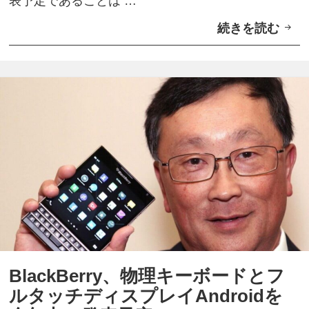
表予定であることは …
続きを読む
こ
れ
が
「
B
l
a
c
k
B
e
r
BlackBerry、物理キーボードとフ
r
ルタッチディスプレイAndroidを
y