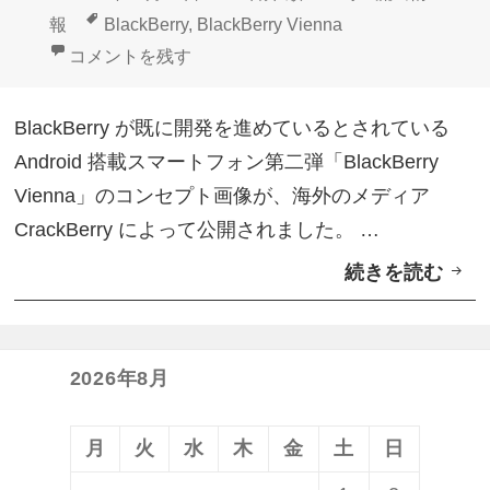
0
？
稿
成
テ
タ
報
BlackBerry
,
BlackBerry Vienna
1
日:
者
ゴ
グ
第二弾「BlackBerry Vienna」コンセプト画像 に
コメントを残す
6
リ
で
ー
BlackBerry が既に開発を進めているとされている
A
Android 搭載スマートフォン第二弾「BlackBerry
n
Vienna」のコンセプト画像が、海外のメディア
d
CrackBerry によって公開されました。 …
r
続きを読む
第
o
二
i
弾
d
「
第
2026年8月
B
二
l
弾
月
火
水
木
金
土
日
a
「