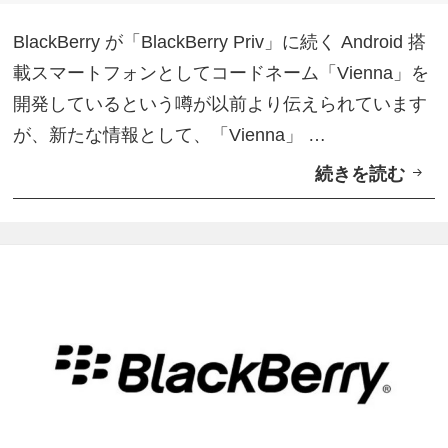
ー
フ
BlackBerry が「BlackBerry Priv」に続く Android 搭
ル
載スマートフォンとしてコードネーム「Vienna」を
タ
開発しているという噂が以前より伝えられています
ッ
が、新たな情報として、「Vienna」 …
チ
続きを読む
B
デ
l
ィ
a
ス
c
プ
k
レ
B
イ
e
A
r
n
r
d