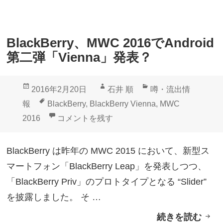
y
r
、
o
A
i
BlackBerry、MWC 2016でAndroid
n
d
第二弾「Vienna」発表？
d
を
r
今
投
作
カ
2016年2月20日
石井 順
噂・流出情
o
年
稿
成
テ
タ
報
BlackBerry
,
BlackBerry Vienna
,
MWC
i
中
日:
者
ゴ
グ
BlackBerry、MWC 2016でAndroid第二弾「V
2016
コメントを残す
d
に
リ
第
発
ー
BlackBerry は昨年の MWC 2015 において、新型ス
2
表
マートフォン「BlackBerry Leap」を発表しつつ、
弾
予
「BlackBerry Priv」のプロトタイプとなる “Slider”
「
定
を披露しました。 そ …
R
続きを読む
B
o