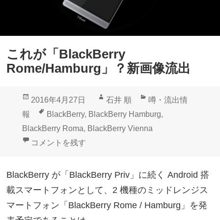
これが「BlackBerry
Rome/Hamburg」？新画像流出
投
作
カ
2016年4月27日
石井 順
噂・流出情
稿
成
テ
タ
報
BlackBerry
,
BlackBerry Hamburg
,
日:
者
ゴ
グ
BlackBerry Roma
,
BlackBerry Vienna
リ
これが「BlackBerry Rome/Hamburg」？新画像流出 
コメントを残す
ー
BlackBerry が「BlackBerry Priv」に続く Android 搭
載スマートフォンとして、2 機種のミッドレンジス
マートフォン「BlackBerry Rome / Hamburg」を発