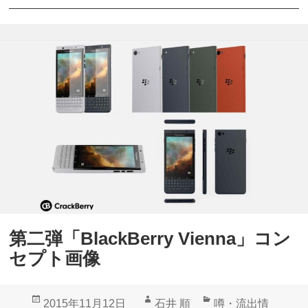
l
m
a
e
c
/
k
H
B
a
e
m
r
b
r
u
y
r
、
g
M
」
第二弾「BlackBerry Vienna」コン
W
開
セプト画像
C
発
2
中
投
作
カ
2015年11月12日
石井 順
噂・流出情