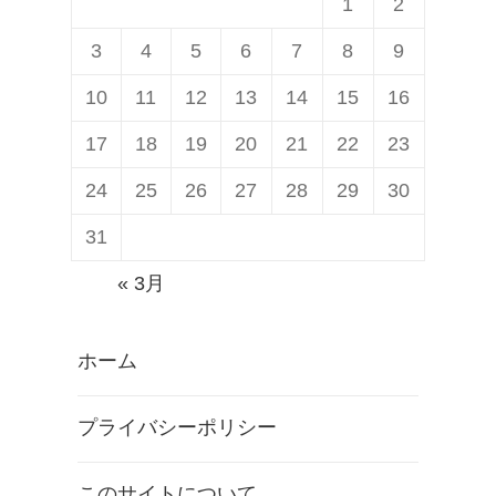
1
2
c
V
3
4
5
6
7
8
9
k
i
B
e
10
11
12
13
14
15
16
e
n
17
18
19
20
21
22
23
r
n
24
25
26
27
28
29
30
r
a
y
」
31
V
発
« 3月
i
表
e
？
ホーム
n
n
プライバシーポリシー
a
」
このサイトについて