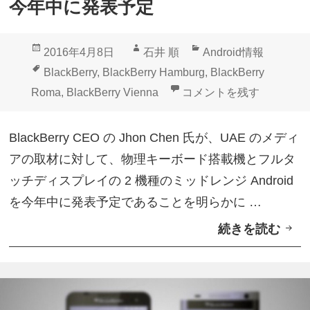
今年中に発表予定
R
o
投
作
カ
2016年4月8日
石井 順
Android情報
m
稿
成
テ
タ
BlackBerry
,
BlackBerry Hamburg
,
BlackBerry
e
日:
者
ゴ
グ
BlackBerry、物理キ
Roma
,
BlackBerry Vienna
コメントを残す
/
リ
H
ー
BlackBerry CEO の Jhon Chen 氏が、UAE のメディ
a
アの取材に対して、物理キーボード搭載機とフルタ
m
ッチディスプレイの 2 機種のミッドレンジ Android
b
を今年中に発表予定であることを明らかに …
u
続きを読む
B
r
l
g
a
」
c
？