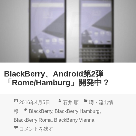
k
新
B
画
e
像
r
流
r
出
y
、
物
BlackBerry、Android第2弾
理
「Rome/Hamburg」開発中？
キ
ー
投
作
カ
2016年4月5日
石井 順
噂・流出情
ボ
稿
成
テ
タ
報
BlackBerry
,
BlackBerry Hamburg
,
ー
日:
者
ゴ
グ
BlackBerry Roma
,
BlackBerry Vienna
ド
リ
BlackBerry、Android第2弾「Rome/Hamburg」開発
コメントを残す
と