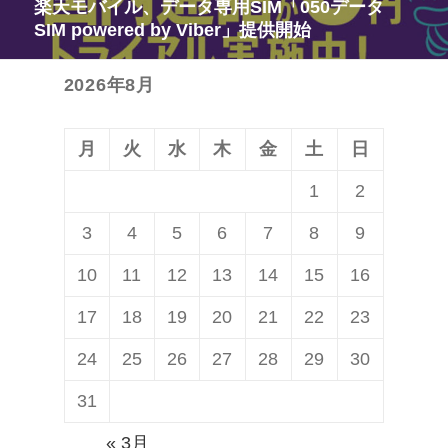
楽天モバイル、データ専用SIM「050データ
次
ー
SIM powered by Viber」提供開始
の
シ
投
ョ
2026年8月
稿:
ン
月
火
水
木
金
土
日
1
2
3
4
5
6
7
8
9
10
11
12
13
14
15
16
17
18
19
20
21
22
23
24
25
26
27
28
29
30
31
« 3月