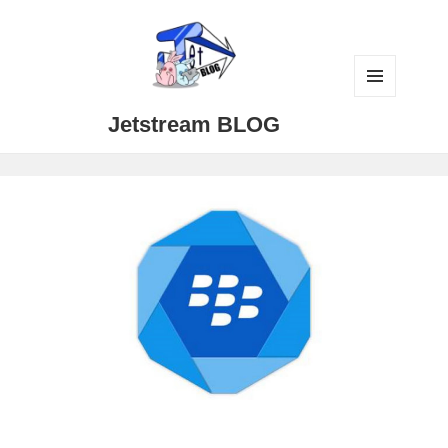
メニュ
Jetstream BLOG
ーとウ
ィジェ
ット