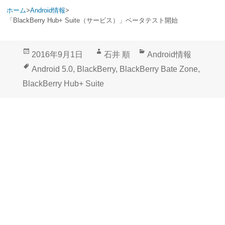
ホーム
>
Android情報
>
「BlackBerry Hub+ Suite（サービス）」ベータテスト開始
投
作
カ
2016年9月1日
石井 順
Android情報
稿
成
テ
タ
Android 5.0
,
BlackBerry
,
BlackBerry Bate Zone
,
日:
者
ゴ
グ
BlackBerry Hub+ Suite
リ
ー