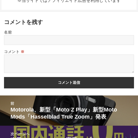
※当サイトではアフィリエイト広告を利用しています
コメントを残す
名前
コメント
※
投
前
稿
Motorola、新型「Moto Z Play」新型Moto
前
Mods「Hasselblad True Zoom」発表
ナ
の
ビ
投
次ページへ
ゲ
稿: