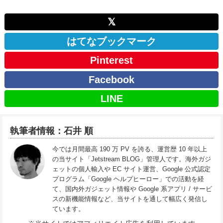
𝕏
はてなブックマーク
Pinterest
Facebook
LINE
執筆者情報：石井 順
今では月間最高 190 万 PV を誇る、運営歴 10 年以上
の当サイト「Jetstream BLOG」管理人です。海外ガジ
ェットの個人輸入や EC サイト運営、Google 公式認定
プログラム「Google ヘルプヒーロー」での活動を経
て、国内外ガジェット情報や Google 系アプリ / サービ
スの新機能情報など、当サイトを通して幅広く発信し
ています。