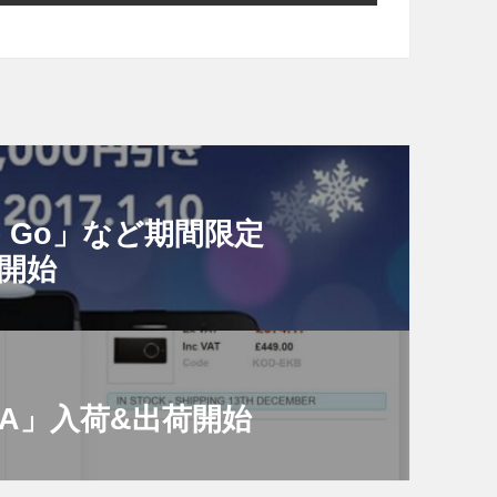
ne Go」など期間限定
」開始
TRA」入荷&出荷開始