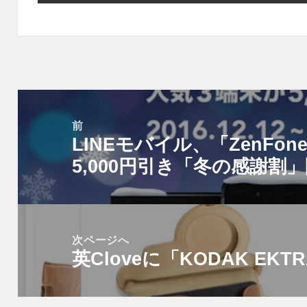
投
稿
前
LINEモバイル、「ZenFo
ナ
前
ビ
5,000円引き「冬の感謝割
の
ゲ
投
ー
稿:
シ
次ページへ
ョ
英Cloveに「KODAK EK
次
ン
の
投