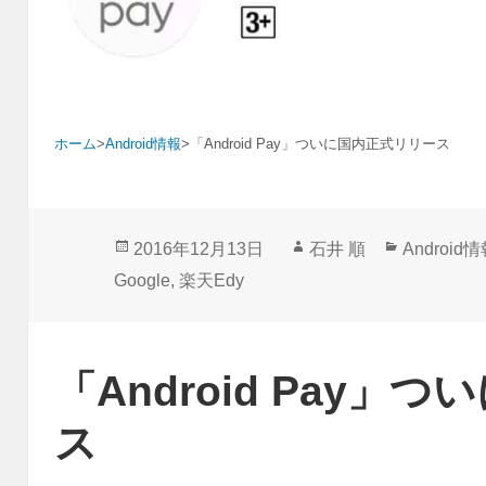
ホーム
>
Android情報
>
「Android Pay」ついに国内正式リリース
投
作
カ
2016年12月13日
石井 順
Android
稿
成
テ
Google
,
楽天Edy
日:
者
ゴ
リ
ー
「Android Pay」
ス