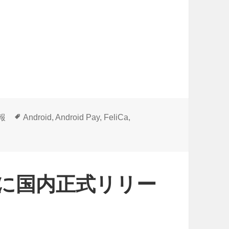
タ
情報
Android
,
Android Pay
,
FeliCa
,
グ
ついに国内正式リリー