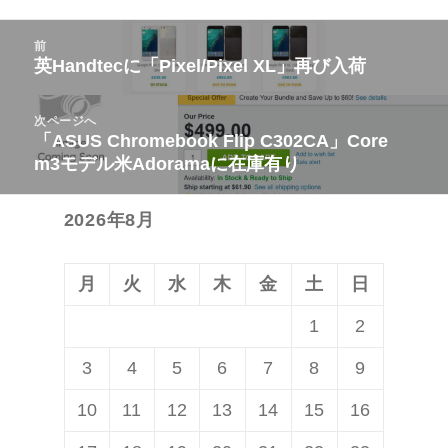
投
前
稿
英Handtecに「Pixel/Pixel XL」再び入荷
前
ナ
の
ビ
次ページへ
投
「ASUS Chromebook Flip C302CA」Core
次
ゲ
稿:
m3モデル米Adoramaに在庫有り
の
ー
投
シ
2026年8月
稿:
ョ
ン
月
火
水
木
金
土
日
1
2
3
4
5
6
7
8
9
10
11
12
13
14
15
16