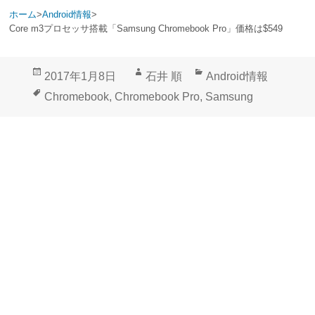
ホーム
>
Android情報
>
Core m3プロセッサ搭載「Samsung Chromebook Pro」価格は$549
投
作
カ
2017年1月8日
石井 順
Android情報
稿
成
テ
タ
Chromebook
,
Chromebook Pro
,
Samsung
日:
者
ゴ
グ
リ
ー