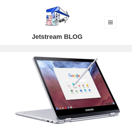
メニュ
Jetstream BLOG
ーとウ
ィジェ
ット