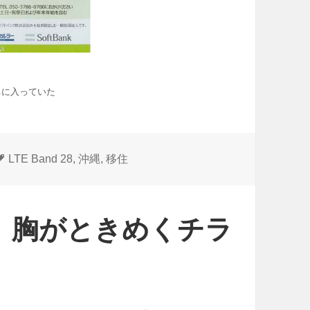
ちに入っていた
タ
LTE Band 28
,
沖縄
,
移住
グ
、胸がときめくチラ
た