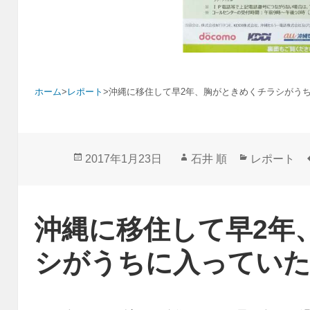
ホーム
>
レポート
>
沖縄に移住して早2年、胸がときめくチラシがう
投
作
カ
2017年1月23日
石井 順
レポート
稿
成
テ
日:
者
ゴ
リ
沖縄に移住して早2年
ー
シがうちに入ってい