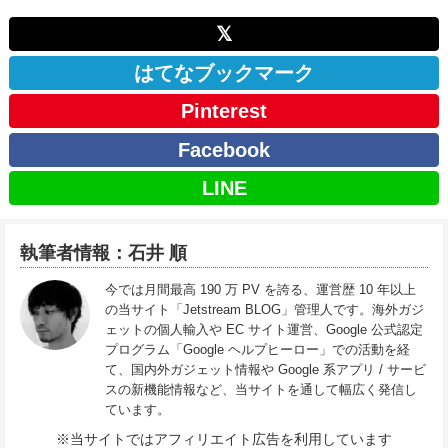
𝕏
はてなブックマーク
Pinterest
Facebook
LINE
執筆者情報：石井 順
今では月間最高 190 万 PV を誇る、運営歴 10 年以上
の当サイト「Jetstream BLOG」管理人です。海外ガジ
ェットの個人輸入や EC サイト運営、Google 公式認定
プログラム「Google ヘルプヒーロー」での活動を経
て、国内外ガジェット情報や Google 系アプリ / サービ
スの新機能情報など、当サイトを通して幅広く発信し
ています。
※当サイトではアフィリエイト広告を利用しています