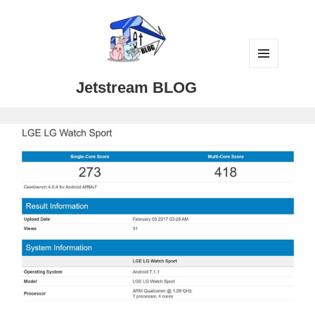
メニュ
Jetstream BLOG
ーとウ
ィジェ
ット