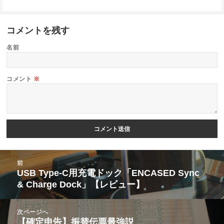
コメントを残す
名前
コメント
※
投
前
稿
USB Type-C用充電ドック「ENCASED Sync
前
& Charge Dock」【レビュー】
ナ
の
ビ
投
次ページへ
ゲ
稿:
【確定申告】振替伝票最強説
次