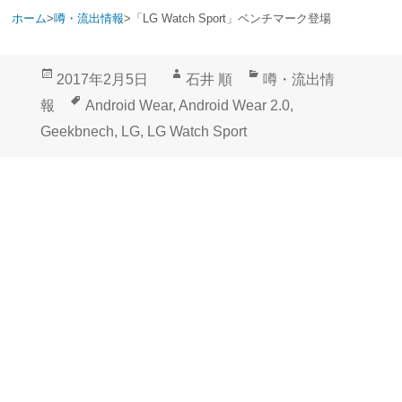
ホーム
>
噂・流出情報
>
「LG Watch Sport」ベンチマーク登場
投
作
カ
2017年2月5日
石井 順
噂・流出情
稿
成
テ
タ
報
Android Wear
,
Android Wear 2.0
,
日:
者
ゴ
グ
Geekbnech
,
LG
,
LG Watch Sport
リ
ー