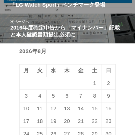
稿
「LG Watch Sport」ベンチマーク登場
前
ナ
の
ビ
次ページへ
投
2016年度確定申告から「マイナンバー」記載
次
ゲ
稿:
と本人確認書類提出必須に
の
ー
投
シ
2026年8月
稿:
ョ
ン
月
火
水
木
金
土
日
1
2
3
4
5
6
7
8
9
10
11
12
13
14
15
16
17
18
19
20
21
22
23
24
25
26
27
28
29
30