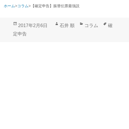
ホーム
>
コラム
>
【確定申告】振替伝票最強説
投
作
カ
タ
2017年2月6日
石井 順
コラム
確
稿
成
テ
グ
定申告
日:
者
ゴ
リ
ー