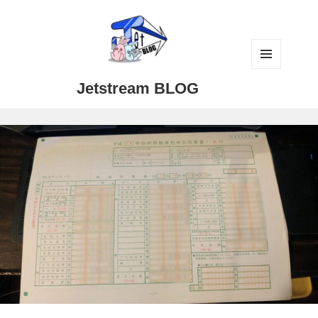
メニュ
Jetstream BLOG
ーとウ
ィジェ
ット