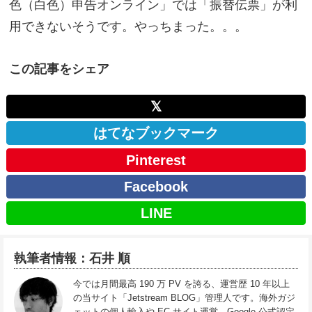
色（白色）申告オンライン」では「振替伝票」が利
用できないそうです。やっちまった。。。
この記事をシェア
𝕏
はてなブックマーク
Pinterest
Facebook
LINE
執筆者情報：石井 順
今では月間最高 190 万 PV を誇る、運営歴 10 年以上
の当サイト「Jetstream BLOG」管理人です。海外ガジ
ェットの個人輸入や EC サイト運営、Google 公式認定