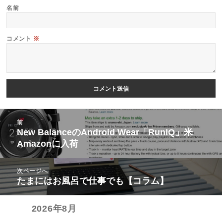
名前
コメント
※
投
前
稿
New BalanceのAndroid Wear「RunIQ」米
前
Amazonに入荷
ナ
の
ビ
投
次ページへ
ゲ
稿:
たまにはお風呂で仕事でも【コラム】
次
ー
の
シ
2026年8月
投
ョ