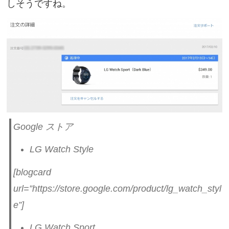
しそうですね。
Google ストア
LG Watch Style
[blogcard
url=”https://store.google.com/product/lg_watch_styl
e”]
LG Watch Sport