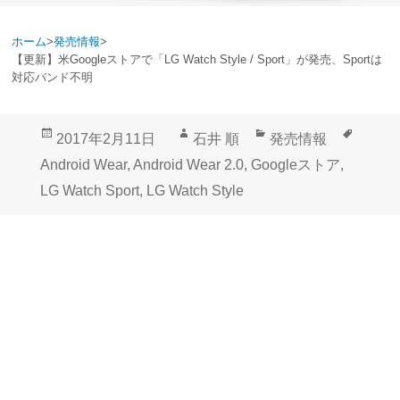
ホーム
>
発売情報
>
【更新】米Googleストアで「LG Watch Style / Sport」が発売、Sportは
対応バンド不明
投
作
カ
タ
2017年2月11日
石井 順
発売情報
稿
成
テ
グ
Android Wear
,
Android Wear 2.0
,
Googleストア
,
日:
者
ゴ
LG Watch Sport
,
LG Watch Style
リ
ー