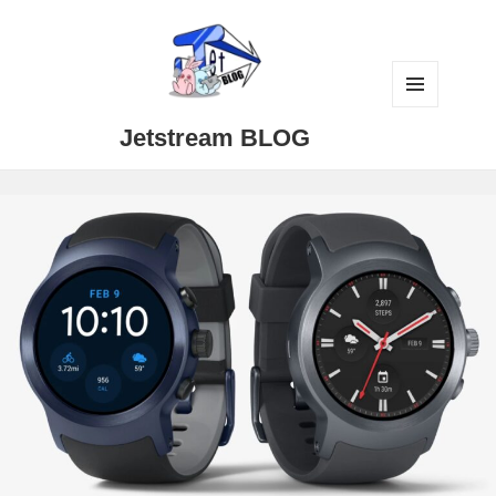
メニュ
Jetstream BLOG
ーとウ
ィジェ
ット