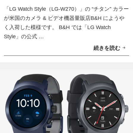
a
ー
「LG Watch Style（LG-W270）」の “チタン” カラー
t
が米国のカメラ & ビデオ機器量販店B&H にようや
c
く入荷した模様です。 B&H では「LG Watch
h
Style」の公式 …
S
続きを読む
米
t
B
y
&
l
H
e
に
」
「
イ
L
タ
G
リ
W
ア
a
で