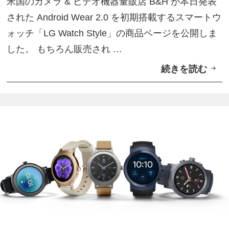
米国のカメラ & ビデオ機器量販店 B&H が本日発表
シ
r
された Android Wear 2.0 を初期搭載するスマートウ
ル
t
ォッチ「LG Watch Style」の商品ページを公開しま
バ
は
した。 もちろん販売され …
ー
対
続きを読む
米
/
応
B
ロ
バ
&
ー
ン
H
ズ
ド
が
ゴ
不
「
ー
明
L
ル
G
ド
W
早
a
速
t