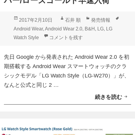
バー/ローズゴールド早速入荷
ア
で
投
作
カ
タ
2017年2月10日
石井 順
発売情報
「
稿
成
テ
グ
Android Wear
,
Android Wear 2.0
,
B&H
,
LG
,
LG
L
日:
者
ゴ
米B&Hに「LG Watch Style」シル
Watch Style
コメントを残す
G
リ
W
ー
先日 Google から発表された Android Wear 2.0 を初
a
期搭載する Android Wear スマートウォッチのクラ
t
シックモデル「LG Watch Style（LG-W270）」が、
c
なんと公式と同じ 2 …
h
続きを読む
米
S
B
t
&
y
H
l
に