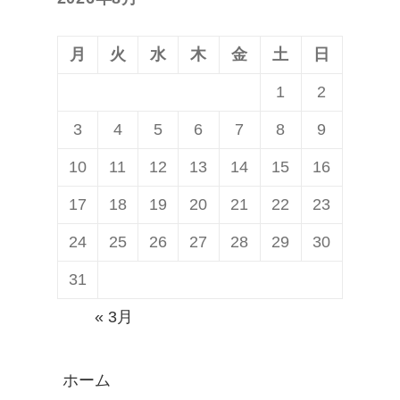
o
W
i
2
月
火
水
木
金
土
日
d
7
1
2
W
0
3
4
5
6
7
8
9
e
）
a
」
10
11
12
13
14
15
16
r
高
17
18
19
20
21
22
23
2
画
24
25
26
27
28
29
30
.
質
0
写
31
搭
真
« 3月
載
流
第
出
ホーム
1