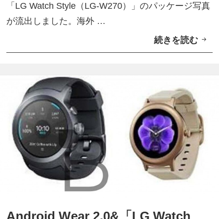
「LG Watch Style（LG-W270）」のパッケージ写真
ー
が流出しました。海外 …
ザ
続きを読む
「
ー
L
マ
G
ニ
W
ュ
a
ア
t
ル
c
が
h
一
S
時
t
的
y
に
l
公
Android Wear 2.0&「LG Watch