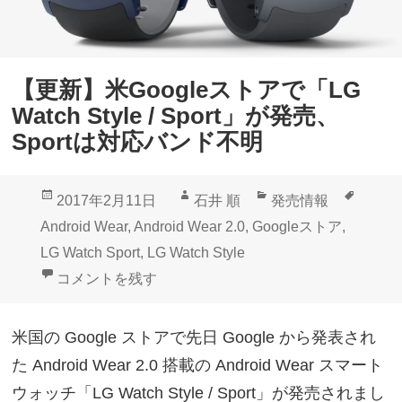
t
発
c
売
h
【更新】米Googleストアで「LG
S
Watch Style / Sport」が発売、
t
Sportは対応バンド不明
y
l
投
作
カ
タ
2017年2月11日
石井 順
発売情報
e
稿
成
テ
グ
Android Wear
,
Android Wear 2.0
,
Googleストア
,
」
日:
者
ゴ
LG Watch Sport
,
LG Watch Style
チ
リ
【更新】米Googleストアで「LG Watch Style / Sp
コメントを残す
タ
ー
ン
米国の Google ストアで先日 Google から発表され
よ
た Android Wear 2.0 搭載の Android Wear スマート
う
ウォッチ「LG Watch Style / Sport」が発売されまし