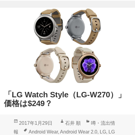
d
u
r
y
o
従
i
業
d
員
W
に
e
よ
a
っ
r
て
2
流
「LG Watch Style（LG-W270）」
.
出
価格は$249？
0
&
投
作
カ
2017年1月29日
石井 順
噂・流出情
「
稿
成
テ
タ
報
Android Wear
,
Android Wear 2.0
,
LG
,
LG