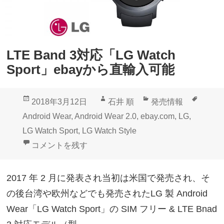
LTE Band 3対応「LG Watch
Sport」ebayから直輸入可能
投
作
カ
タ
2018年3月12日
石井 順
発売情報
稿
成
テ
グ
Android Wear
,
Android Wear 2.0
,
ebay.com
,
LG
,
日:
者
ゴ
LG Watch Sport
,
LG Watch Style
リ
LTE Band 3対応「LG Watch Sport」ebayから直輸入
コメントを残す
ー
2017 年 2 月に発表され当初は米国で発売され、そ
の後台湾や欧州などでも発売されたLG 製 Android
Wear「LG Watch Sport」の SIM フリー & LTE Bnad