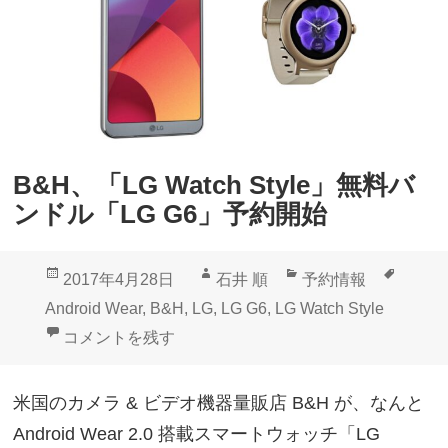
c
か
h
ら
S
直
p
輸
o
入
r
可
B&H、「LG Watch Style」無料バ
t
能
ンドル「LG G6」予約開始
」
台
投
作
カ
タ
2017年4月28日
石井 順
予約情報
湾
稿
成
テ
グ
Android Wear
,
B&H
,
LG
,
LG G6
,
LG Watch Style
で
日:
者
ゴ
B&H、「LG Watch Style」無料バンドル「LG G6」
コメントを残す
発
リ
売
ー
米国のカメラ & ビデオ機器量販店 B&H が、なんと
へ
Android Wear 2.0 搭載スマートウォッチ「LG