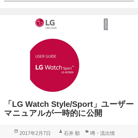
o
開
o
g
l
e
、
A
n
d
r
o
「LG Watch Style/Sport」ユーザー
i
マニュアルが一時的に公開
d
W
投
作
カ
2017年2月7日
石井 順
噂・流出情
e