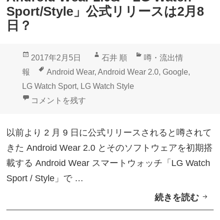
e
開
Sport/Style」公式リリースは2月8
」
日？
パ
ッ
投
作
カ
2017年2月5日
石井 順
噂・流出情
ケ
稿
成
テ
タ
報
Android Wear
,
Android Wear 2.0
,
Google
,
ー
日:
者
ゴ
グ
LG Watch Sport
,
LG Watch Style
ジ
リ
Android Wear 2.0&「LG Watch Sport/Style」
コメントを残す
写
ー
真
以前より 2 月 9 日に公式リリースされると噂されて
が
きた Android Wear 2.0 とそのソフトウェアを初期搭
B
載する Android Wear スマートウォッチ「LG Watch
e
Sport / Style」で …
s
続きを読む
A
t
n
B