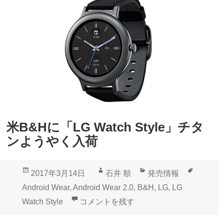
o
G
i
6
d
」
W
予
e
約
a
開
r
始
2
米B&Hに「LG Watch Style」チタ
.
ンようやく入荷
0
「
投
作
カ
タ
2017年3月14日
石井 順
発売情報
L
稿
成
テ
グ
Android Wear
,
Android Wear 2.0
,
B&H
,
LG
,
LG
G
日:
者
ゴ
米B&Hに「LG Watch Style」チタン
Watch Style
コメントを残す
W
リ