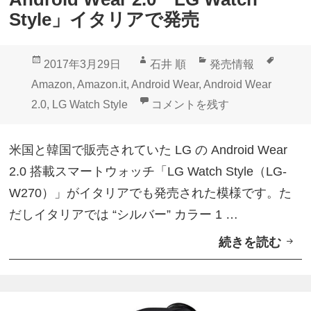
S
Style」イタリアで発売
t
y
投
作
カ
タ
2017年3月29日
石井 順
発売情報
l
稿
成
テ
グ
Amazon
,
Amazon.it
,
Android Wear
,
Android Wear
e
日:
者
ゴ
Android Wear 2.0「LG Wat
2.0
,
LG Watch Style
コメントを残す
」
リ
無
ー
米国と韓国で販売されていた LG の Android Wear
料
2.0 搭載スマートウォッチ「LG Watch Style（LG-
バ
W270）」がイタリアでも発売された模様です。た
ン
だしイタリアでは “シルバー” カラー 1 …
ド
続きを読む
A
ル
n
「
d
L
r
G