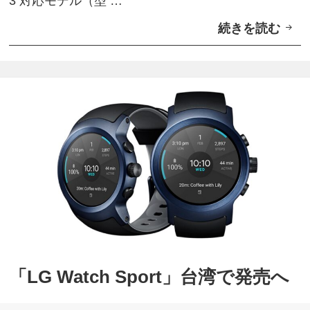
3 対応モデル（型 …
続きを読む
L
T
E
B
a
n
d
3
対
応
「
L
「LG Watch Sport」台湾で発売へ
G
W