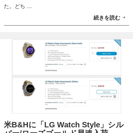
や
た。どち …
く
続きを読む
【
入
更
荷
新
】
米
G
o
o
g
l
e
ス
米B&Hに「LG Watch Style」シル
ト