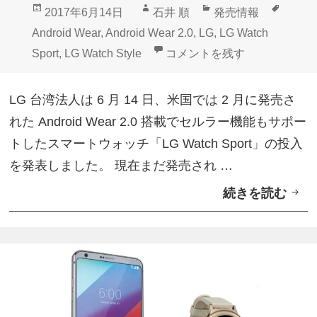
投
作
カ
タ
2017年6月14日
石井 順
発売情報
a
稿
成
テ
グ
Android Wear
,
Android Wear 2.0
,
LG
,
LG Watch
t
日:
者
ゴ
「LG Watch Sport」台湾で
Sport
,
LG Watch Style
コメントを残す
c
リ
h
ー
LG 台湾法人は 6 月 14 日、米国では 2 月に発売さ
S
れた Android Wear 2.0 搭載でセルラー機能もサポー
p
トしたスマートウォッチ「LG Watch Sport」の投入
o
を発表しました。 現在まだ発売され …
r
続きを読む
「
t
L
」
G
e
W
b
a
a
t
y