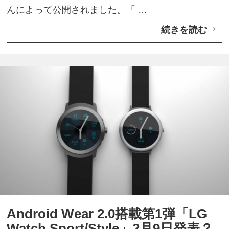
」
日
んによって公開されました。「 …
価
？
続きを読む
A
格
n
は
d
$
r
2
o
4
i
9
d
？
W
e
a
r
「
Android Wear 2.0搭載第1弾「LG
L
Watch Sport/Style」2月9日発表？