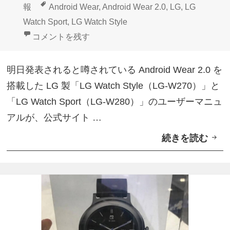
稿
成
テ
タ
報
Android Wear
,
Android Wear 2.0
,
LG
,
LG
a
日:
者
ゴ
グ
Watch Sport
,
LG Watch Style
r
リ
「LG Watch Style/Sport」ユーザーマニュアルが一
コメントを残す
2
ー
.
明日発表されると噂されている Android Wear 2.0 を
0
搭載した LG 製「LG Watch Style（LG-W270）」と
搭
「LG Watch Sport（LG-W280）」のユーザーマニュ
載
アルが、公式サイト …
「
続きを読む
「
L
L
G
G
W
W
a
a
t
t
c