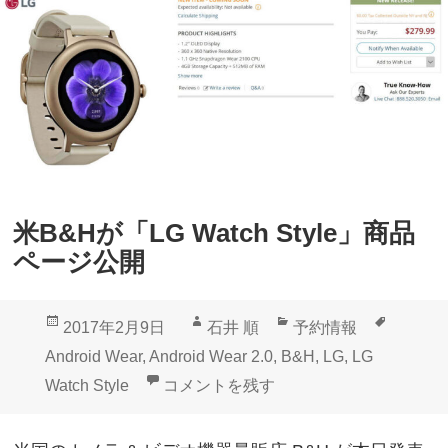
e
「
/
L
S
G
p
W
o
a
r
t
t
c
」
米B&Hが「LG Watch Style」商品
h
が
ページ公開
S
発
t
売
投
作
カ
タ
2017年2月9日
石井 順
予約情報
y
、
稿
成
テ
グ
Android Wear
,
Android Wear 2.0
,
B&H
,
LG
,
LG
l
S
日:
者
ゴ
米B&Hが「LG Watch Style」商品ペー
Watch Style
コメントを残す
e
p
リ
」
o
ー