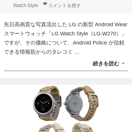
L
日:
者
ゴ
グ
「LG Watch Style（LG-W270）」価格
Watch Style
コメントを残す
G
リ
W
ー
先日高画質な写真流出した LG の新型 Android Wear
a
スマートウォッチ「LG Watch Style（LG-W270）」
t
ですが、その価格について、Android Police が信頼
c
できる情報筋からのタレコミ …
h
続きを読む
「
S
L
p
G
o
W
r
a
t
t
/
c
S
h
t