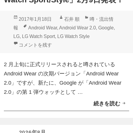
G
W
投
作
カ
2017年1月18日
石井 順
噂・流出情
a
稿
成
テ
タ
報
Android Wear
,
Android Wear 2.0
,
Google
,
t
日:
者
ゴ
グ
LG
,
LG Watch Sport
,
LG Watch Style
c
リ
Android Wear 2.0搭載第1弾「LG Watch Sport/Sty
コメントを残す
h
ー
S
2 月上旬に正式リリースされると噂されている
t
Android Wear の次期バージョン「Android Wear
y
2.0」ですが、新たに、Google が「Android Wear
l
2.0」の第 1 弾ウォッチとして …
e
続きを読む
A
（
n
L
d
G
r
2026年8月
-