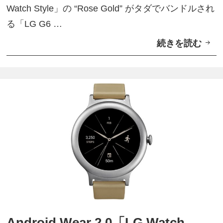
Watch Style」の “Rose Gold” がタダでバンドルされ
る「LG G6 …
続きを読む
B
&
H
、
「
L
G
W
a
t
c
h
Android Wear 2.0「LG Watch