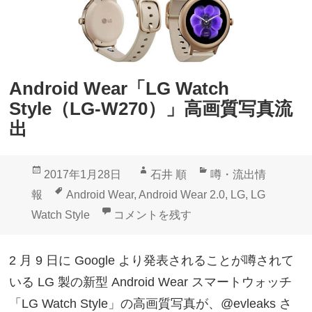
S
y
t
l
y
e
l
」
Android Wear「LG Watch
e
公
Style（LG-W270）」高画質写真流
（
式
出
L
リ
G
リ
投
作
カ
2017年1月28日
石井 順
噂・流出情
-
ー
稿
成
テ
タ
報
Android Wear
,
Android Wear 2.0
,
LG
,
LG
W
ス
日:
者
ゴ
グ
Android Wear「LG Watch Style
Watch Style
コメントを残す
2
は
リ
7
2
ー
2 月 9 日に Google より発表されることが噂されて
0
月
いる LG 製の新型 Android Wear スマートウォッチ
）
8
「LG Watch Style」の高画質写真が、@evleaks さ