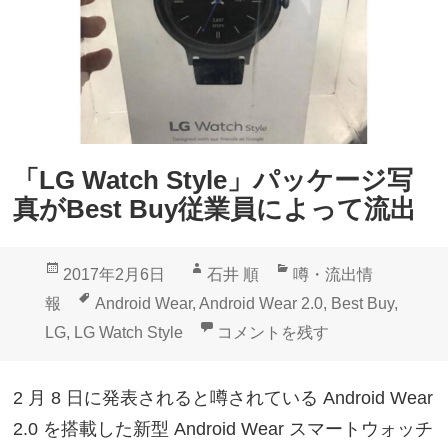
c
h
h
S
S
t
t
y
y
l
l
e
「LG Watch Style」パッケージ写
e
/
真がBest Buy従業員によって流出
/
S
S
p
投
作
カ
2017年2月6日
石井 順
噂・流出情
p
o
稿
成
テ
タ
報
Android Wear
,
Android Wear 2.0
,
Best Buy
,
o
r
日:
者
ゴ
グ
「LG Watch Style」パッケー
LG
,
LG Watch Style
コメントを残す
r
t
リ
t
」
ー
2 月 8 日に発表されると噂されている Android Wear
」
発
2.0 を搭載した新型 Android Wear スマートウォッチ
ユ
表