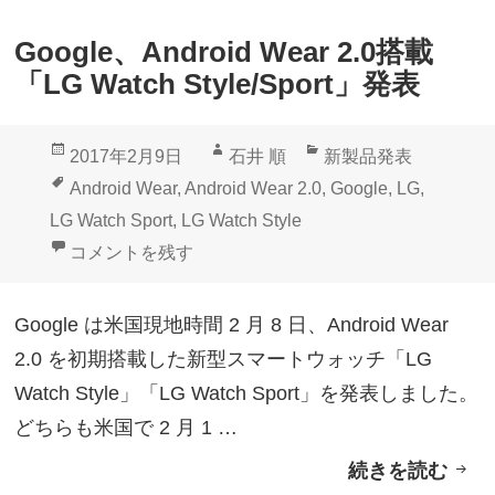
入
c
荷
Google、Android Wear 2.0搭載
h
「LG Watch Style/Sport」発表
S
t
投
作
カ
2017年2月9日
石井 順
新製品発表
y
稿
成
テ
タ
Android Wear
,
Android Wear 2.0
,
Google
,
LG
,
l
日:
者
ゴ
グ
LG Watch Sport
,
LG Watch Style
e
リ
Google、Android Wear 2.0搭載「LG Watch Style/S
コメントを残す
」
ー
商
Google は米国現地時間 2 月 8 日、Android Wear
品
2.0 を初期搭載した新型スマートウォッチ「LG
ペ
Watch Style」「LG Watch Sport」を発表しました。
ー
どちらも米国で 2 月 1 …
ジ
続きを読む
G
公