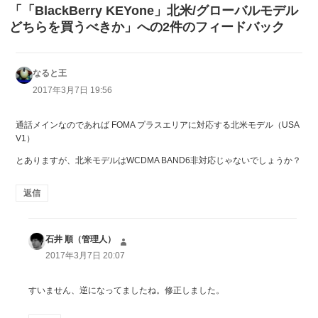
「「BlackBerry KEYone」北米/グローバルモデル
どちらを買うべきか」への2件のフィードバック
なると王
よ
り:
2017年3月7日 19:56
通話メインなのであれば FOMA プラスエリアに対応する北米モデル（USA
V1）
とありますが、北米モデルはWCDMA BAND6非対応じゃないでしょうか？
返信
石井 順（管理人）
よ
り:
2017年3月7日 20:07
すいません、逆になってましたね。修正しました。