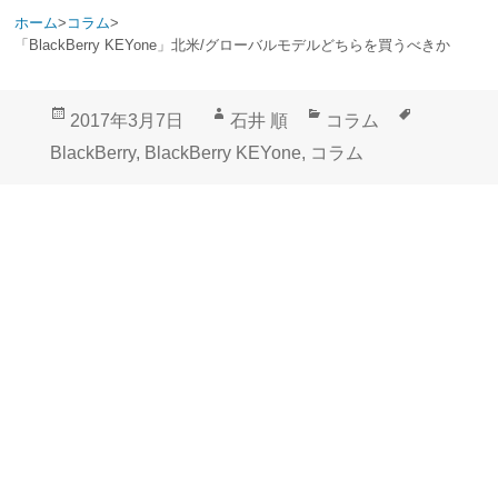
ホーム
>
コラム
>
「BlackBerry KEYone」北米/グローバルモデルどちらを買うべきか
投
作
カ
タ
2017年3月7日
石井 順
コラム
稿
成
テ
グ
BlackBerry
,
BlackBerry KEYone
,
コラム
日:
者
ゴ
リ
ー