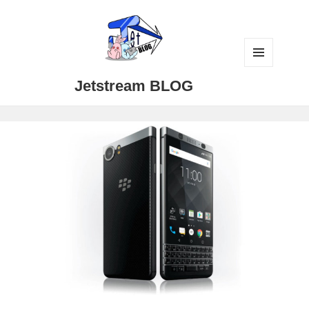
メニュ
Jetstream BLOG
ーとウ
ィジェ
ット