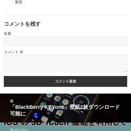
返信
コメントを残す
名前
コメント
※
投
前
稿
「BlackBerry KEYone」壁紙2枚ダウンロード
前
可能に
ナ
の
ビ
投
次ページへ
ゲ