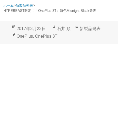
ホーム
>
新製品発表
>
HYPEBEAST限定！「OnePlus 3T」新色Midnight Black発表
投
作
カ
2017年3月23日
石井 順
新製品発表
稿
成
テ
タ
OnePlus
,
OnePlus 3T
日:
者
ゴ
グ
リ
ー