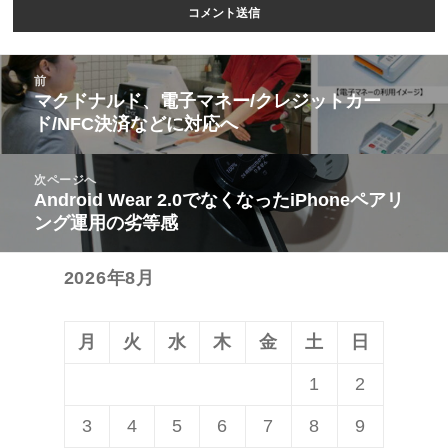
投
前
稿
マクドナルド、電子マネー/クレジットカー
前
ド/NFC決済などに対応へ
ナ
の
ビ
投
次ページへ
ゲ
稿:
Android Wear 2.0でなくなったiPhoneペアリ
次
ー
ング運用の劣等感
の
シ
投
ョ
2026年8月
稿:
ン
月
火
水
木
金
土
日
1
2
3
4
5
6
7
8
9