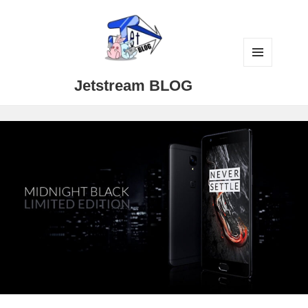
メニュ
Jetstream BLOG
ーとウ
ィジェ
ット