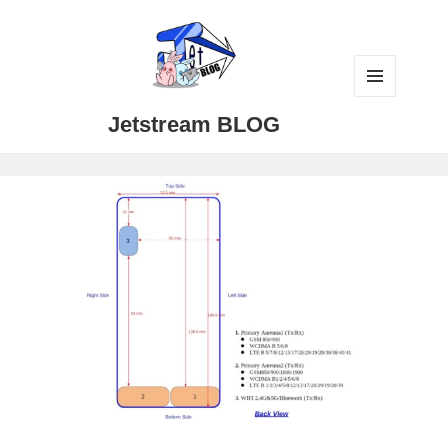
メニュ
Jetstream BLOG
ーとウ
ィジェ
ット