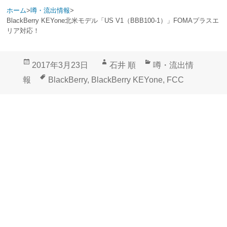
ホーム
>
噂・流出情報
>
BlackBerry KEYone北米モデル「US V1（BBB100-1）」FOMAプラスエ
リア対応！
投
作
カ
2017年3月23日
石井 順
噂・流出情
稿
成
テ
タ
報
BlackBerry
,
BlackBerry KEYone
,
FCC
日:
者
ゴ
グ
リ
ー