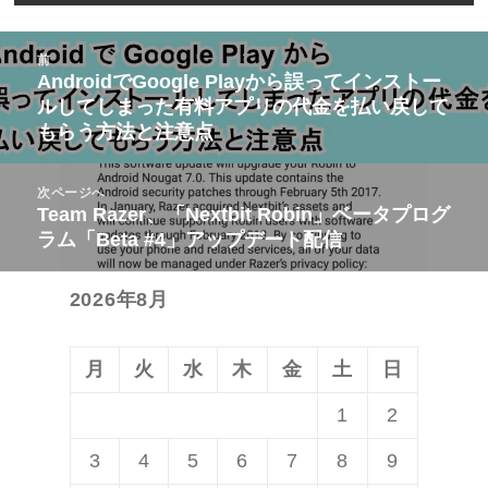
投
前
稿
AndroidでGoogle Playから誤ってインストー
前
ルしてしまった有料アプリの代金を払い戻して
ナ
の
もらう方法と注意点
ビ
投
ゲ
稿:
次ページへ
ー
Team Razer、「Nextbit Robin」ベータプログ
次
シ
ラム「Beta #4」アップデート配信
の
ョ
投
ン
2026年8月
稿:
月
火
水
木
金
土
日
1
2
3
4
5
6
7
8
9