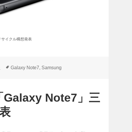
段階リサイクル構想発表
タ
報
Galaxy Note7
,
Samsung
グ
alaxy Note7」三
表