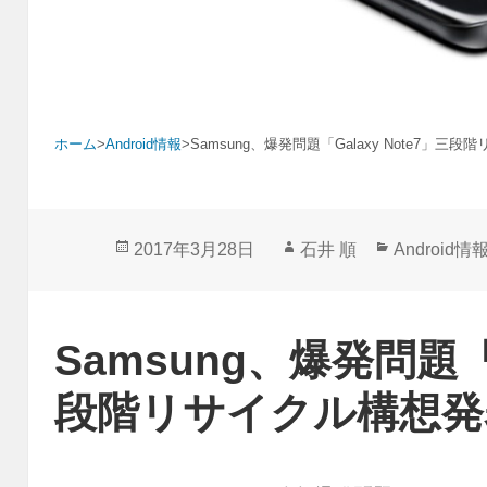
ホーム
>
Android情報
>
Samsung、爆発問題「Galaxy Note7」三
投
作
カ
2017年3月28日
石井 順
Android情
稿
成
テ
日:
者
ゴ
リ
Samsung、爆発問題「G
ー
段階リサイクル構想発