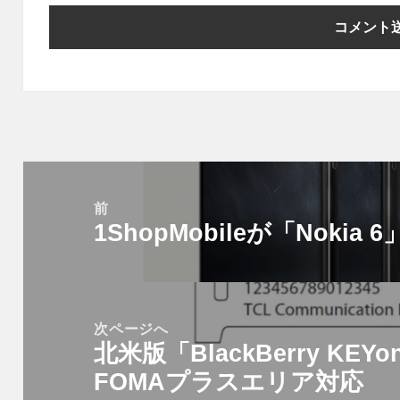
投
稿
前
1ShopMobileが「Nokia 6
ナ
前
ビ
の
ゲ
投
ー
稿:
次ページへ
シ
北米版「BlackBerry KEYo
次
ョ
FOMAプラスエリア対応
の
ン