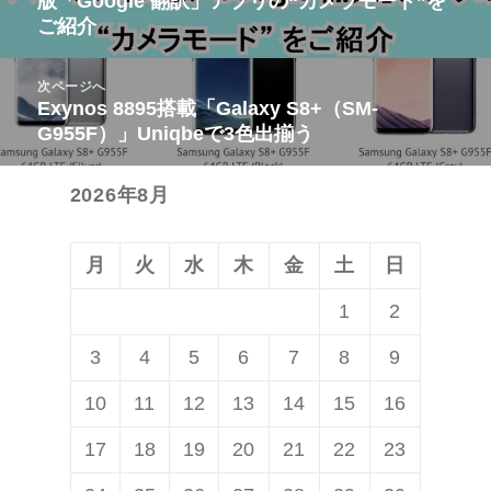
版「Google 翻訳」アプリの“カメラモード”を
ナ
の
ご紹介
ビ
投
ゲ
稿:
次ページへ
ー
Exynos 8895搭載「Galaxy S8+（SM-
次
シ
G955F）」Uniqbeで3色出揃う
の
ョ
投
ン
2026年8月
稿:
月
火
水
木
金
土
日
1
2
3
4
5
6
7
8
9
10
11
12
13
14
15
16
17
18
19
20
21
22
23