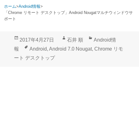
ホーム
>
Android情報
>
「Chrome リモート デスクトップ」Android Nougatマルチウィンドウサ
ポート
投
作
カ
2017年4月27日
石井 順
Android情
稿
成
テ
タ
報
Android
,
Android 7.0 Nougat
,
Chrome リモ
日:
者
ゴ
グ
ート デスクトップ
リ
ー