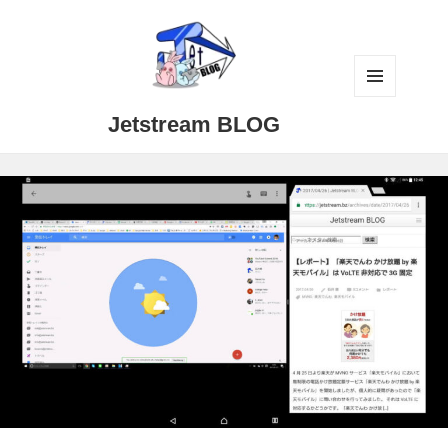
メニュ
Jetstream BLOG
ーとウ
ィジェ
ット