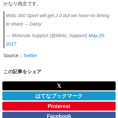
かなり残念です。
Moto 360 Sport will get 2.0 but we have no timing
to share. – Daisy
— Motorola Support (@Moto_Support)
May 25,
2017
Source：
Twitter
この記事をシェア
𝕏
はてなブックマーク
Pinterest
Facebook