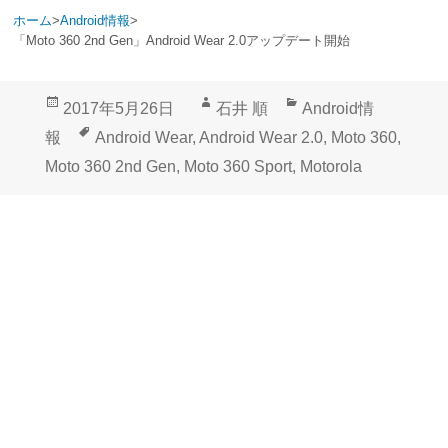
ホーム
>
Android情報
>
「Moto 360 2nd Gen」Android Wear 2.0アップデート開始
投
作
カ
2017年5月26日
石井 順
Android情
稿
成
テ
タ
報
Android Wear
,
Android Wear 2.0
,
Moto 360
,
日:
者
ゴ
グ
Moto 360 2nd Gen
,
Moto 360 Sport
,
Motorola
リ
ー