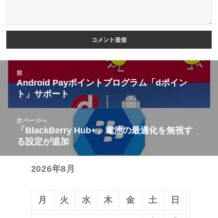
投
前
稿
Android Payポイントプログラム「dポイン
前
ト」サポート
ナ
の
ビ
投
次ページへ
ゲ
稿:
「BlackBerry Hub+」電池の最適化を無視す
次
ー
る設定が追加
の
シ
投
ョ
2026年8月
稿:
ン
月
火
水
木
金
土
日