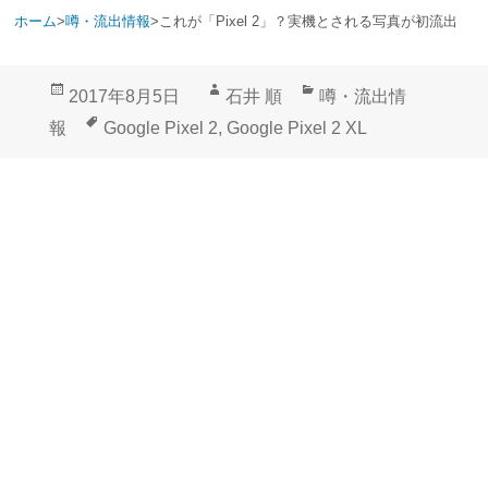
ホーム
>
噂・流出情報
>
これが「Pixel 2」？実機とされる写真が初流出
投
作
カ
2017年8月5日
石井 順
噂・流出情
稿
成
テ
タ
報
Google Pixel 2
,
Google Pixel 2 XL
日:
者
ゴ
グ
リ
ー