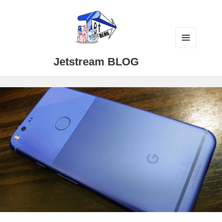
メニュ
Jetstream BLOG
ーとウ
ィジェ
ット