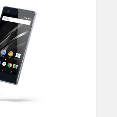
Z
4
T
a
b
l
e
t
」
も
ら
え
る
！