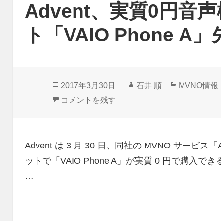
Advent、実質0円音
ト「VAIO Phone 
投
作
カ
2017年3月30日
石井 順
MVNO情報
稿
成
テ
Advent、実質0円音声機能付きMVNOセット「V
コメントを残す
日:
者
ゴ
リ
ー
Advent は 3 月 30 日、同社の MVNO サービ
ットで「VAIO Phone A」が実質 0 円で購入でき
…