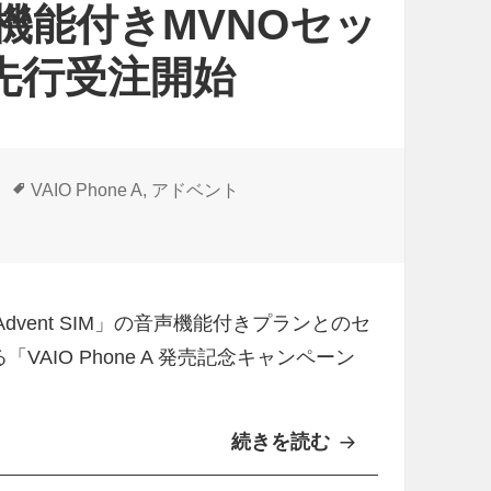
声機能付きMVNOセッ
ア
ド
A」先行受注開始
ベ
ン
ト
ア
タ
VAIO Phone A
,
アドベント
グ
ン
AIO Phone A」先行受注開始 に
ケ
ー
ト
ス「Advent SIM」の音声機能付きプランとのセ
キ
る「VAIO Phone A 発売記念キャンペーン
ャ
ン
続きを読む
A
ペ
d