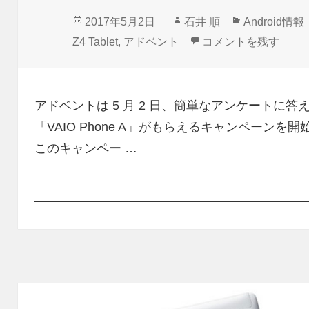
投
作
カ
2017年5月2日
石井 順
Android情報
稿
成
テ
「Xperia Z4 T
Z4 Tablet
,
アドベント
コメントを残す
日:
者
ゴ
リ
ー
アドベントは 5 月 2 日、簡単なアンケートに答えるだけ
「VAIO Phone A」がもらえるキャンペーンを開
このキャンペー …