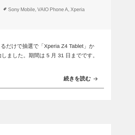
タ
Sony Mobile
,
VAIO Phone A
,
Xperia
グ
ablet」もらえる！アドベントアンケートキャンペーン開始 に
で抽選で「Xperia Z4 Tablet」か
始しました。期間は 5 月 31 日までです。
続きを読む
「
X
p
e
r
i
a