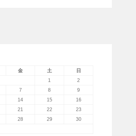
ー
v
ン
e
開
n
始
t
、
実
質
0
金
土
日
円
1
2
音
7
8
9
声
14
15
16
機
21
22
23
能
28
29
30
付