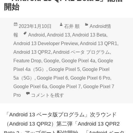
開始
投
作
カ
2023年1月10日
石井 順
Android情
稿
成
テ
タ
報
Android
,
Android 13
,
Android 13 Beta
,
日:
者
ゴ
グ
Android 13 Developer Preview
,
Android 13 QPR1
,
リ
Android 13 QPR2
,
Android ベータ プログラム
,
ー
Feature Drop
,
Google
,
Google Pixel 4a
,
Google
Pixel 4a（5G）
,
Google Pixel 5
,
Google Pixel
5a（5G）
,
Google Pixel 6
,
Google Pixel 6 Pro
,
Google Pixel 6a
,
Google Pixel 7
,
Google Pixel 7
Google Pixelベータプログラム「Android 13 Q
Pro
コメントを残す
「Android 13 ベータ版プログラム」次ラウンド
（Android 13 QPR2）第二弾「Android 13 QPR2
Beta 2」アップデート配信開始。「Android ベータ