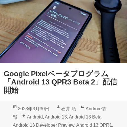
Google Pixelベータプログラム
「Android 13 QPR3 Beta 2」配信
開始
投
作
カ
2023年3月30日
石井 順
Android情
稿
成
テ
タ
報
Android
,
Android 13
,
Android 13 Beta
,
日:
者
ゴ
グ
Android 13 Developer Preview
,
Android 13 QPR1
,