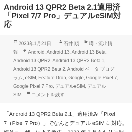
Android 13 QPR2 Beta 2.1適用済
「Pixel 7/7 Pro」デュアルeSIM対
応
投
作
カ
2023年1月21日
石井 順
噂・流出情
稿
成
テ
タ
報
Android
,
Android 13
,
Android 13 Beta
,
日:
者
ゴ
グ
Android 13 QPR2
,
Android 13 QPR2 Beta 1
,
リ
Android 13 QPR2 Beta 2
,
Android ベータ プログ
ー
ラム
,
eSIM
,
Feature Drop
,
Google
,
Google Pixel 7
,
Google Pixel 7 Pro
,
デュアルeSIM
,
デュアル
Android 13 QPR2 Beta 2.1適用済「Pixel 7
SIM
コメントを残す
「Android 13 QPR2 Beta 2.1」適用済み「Pixel
7（Pixel 7 Pro）」でなんとデュアル eSIM に対応。