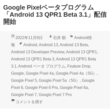
Google Pixelベータプログラム
「Android 13 QPR1 Beta 3.1」配信
開始
投
作
カ
2022年11月8日
石井 順
Android情
稿
成
テ
タ
報
Android
,
Android 13
,
Android 13 Beta
,
日:
者
ゴ
グ
Android 13 Developer Preview
,
Android 13 QPR1
,
リ
Android 13 QPR1 Beta 3
,
Android 13 QPR1 Beta
ー
3.1
,
Android ベータ プログラム
,
Feature Drop
,
Google
,
Google Pixel 4a
,
Google Pixel 4a（5G）
,
Google Pixel 5
,
Google Pixel 5a（5G）
,
Google
Pixel 6
,
Google Pixel 6 Pro
,
Google Pixel 6a
,
Google Pixel 7
,
Google Pixel 7 Pro
Google Pixelベータプログラム「Android 13 QPR1 B
コメントを残す