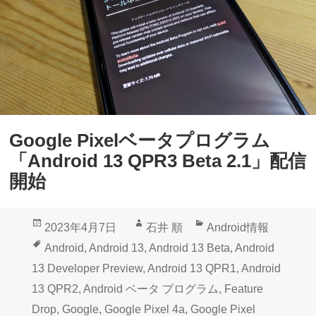
Google Pixelベータプログラム
「Android 13 QPR3 Beta 2.1」配信
開始
投
作
カ
2023年4月7日
石井 順
Android情報
稿
成
テ
タ
Android
,
Android 13
,
Android 13 Beta
,
Android
日:
者
ゴ
グ
13 Developer Preview
,
Android 13 QPR1
,
Android
リ
13 QPR2
,
Android ベータ プログラム
,
Feature
ー
Drop
,
Google
,
Google Pixel 4a
,
Google Pixel