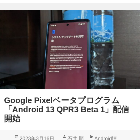
Google Pixelベータプログラム
「Android 13 QPR3 Beta 1」配信
開始
投
作
カ
2023年3月16日
石井 順
Android情