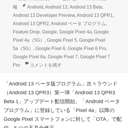
稿
成
テ
タ
報
Android
,
Android 13
,
Android 13 Beta
,
日:
者
ゴ
グ
Android 13 Developer Preview
,
Android 13 QPR1
,
リ
Android 13 QPR2
,
Android ベータ プログラム
,
ー
Feature Drop
,
Google
,
Google Pixel 4a
,
Google
Pixel 4a（5G）
,
Google Pixel 5
,
Google Pixel
5a（5G）
,
Google Pixel 6
,
Google Pixel 6 Pro
,
Google Pixel 6a
,
Google Pixel 7
,
Google Pixel 7
Google Pixelベータプログラム「Android 13 Q
Pro
コメントを残す
「Android 13 ベータ版プログラム」次々ラウンド
（Android 13 QPR3）第一弾「Android 13 QPR3
Beta 1」アップデート配信開始。「Android ベータ
プログラム」に登録している「Pixel 4a」以降の
Google Pixel スマートフォンに対して「OTA」で配