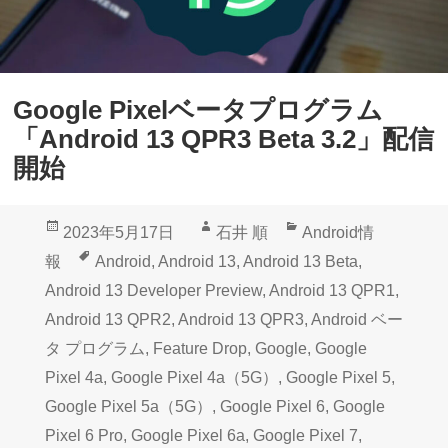
Google Pixelベータプログラム
「Android 13 QPR3 Beta 3.2」配信
開始
投
作
カ
2023年5月17日
石井 順
Android情
稿
成
テ
タ
報
Android
,
Android 13
,
Android 13 Beta
,
日:
者
ゴ
グ
Android 13 Developer Preview
,
Android 13 QPR1
,
リ
Android 13 QPR2
,
Android 13 QPR3
,
Android ベー
ー
タ プログラム
,
Feature Drop
,
Google
,
Google
Pixel 4a
,
Google Pixel 4a（5G）
,
Google Pixel 5
,
Google Pixel 5a（5G）
,
Google Pixel 6
,
Google
Pixel 6 Pro
,
Google Pixel 6a
,
Google Pixel 7
,