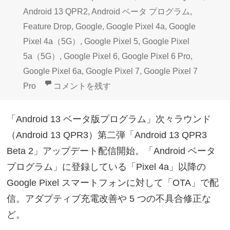
リ
Android 13 QPR2
,
Android ベータ プログラム
,
ー
Feature Drop
,
Google
,
Google Pixel 4a
,
Google
Pixel 4a（5G）
,
Google Pixel 5
,
Google Pixel
5a（5G）
,
Google Pixel 6
,
Google Pixel 6 Pro
,
Google Pixel 6a
,
Google Pixel 7
,
Google Pixel 7
Google Pixelベータプログラム「Android 13 Q
Pro
コメントを残す
「Android 13 ベータ版プログラム」次々ラウンド
（Android 13 QPR3）第二弾「Android 13 QPR3
Beta 2」アップデート配信開始。「Android ベータ
プログラム」に登録している「Pixel 4a」以降の
Google Pixel スマートフォンに対して「OTA」で配
信。アダプティブ充電改善や 5 つの不具合修正な
ど。