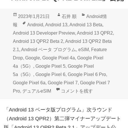
投
作
カ
2023年1月21日
石井 順
Android情
稿
成
テ
タ
報
Android
,
Android 13
,
Android 13 Beta
,
日:
者
ゴ
グ
Android 13 Developer Preview
,
Android 13 QPR2
,
リ
Android 13 QPR2 Beta 2
,
Android 13 QPR2 Beta
ー
2.1
,
Android ベータ プログラム
,
eSIM
,
Feature
Drop
,
Google
,
Google Pixel 4a
,
Google Pixel
4a（5G）
,
Google Pixel 5
,
Google Pixel
5a（5G）
,
Google Pixel 6
,
Google Pixel 6 Pro
,
Google Pixel 6a
,
Google Pixel 7
,
Google Pixel 7
Google Pixelベータプログラム「An
Pro
,
デュアルeSIM
コメントを残す
「Android 13 ベータ版プログラム」次ラウンド
（Android 13 QPR2）第二弾マイナーアップデート
版「Android 13 QPR2 Beta 2.1」アップデート公