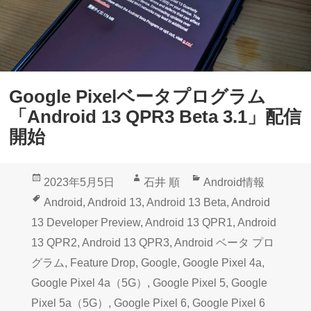
Google Pixelベータプログラム
「Android 13 QPR3 Beta 3.1」配信
開始
投
作
カ
2023年5月5日
石井 順
Android情報
稿
成
テ
タ
Android
,
Android 13
,
Android 13 Beta
,
Android
日:
者
ゴ
グ
13 Developer Preview
,
Android 13 QPR1
,
Android
リ
13 QPR2
,
Android 13 QPR3
,
Android ベータ プロ
ー
グラム
,
Feature Drop
,
Google
,
Google Pixel 4a
,
Google Pixel 4a（5G）
,
Google Pixel 5
,
Google
Pixel 5a（5G）
,
Google Pixel 6
,
Google Pixel 6