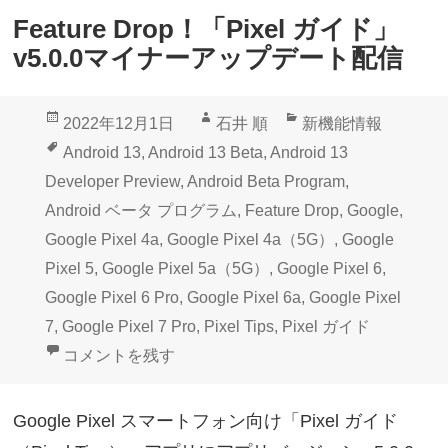
Feature Drop！「Pixel ガイド」
v5.0.0マイナーアップデート配信
投
作
カ
2022年12月1日
石井 順
新機能情報
稿
成
テ
タ
Android 13
,
Android 13 Beta
,
Android 13
日:
者
ゴ
グ
Developer Preview
,
Android Beta Program
,
リ
Android ベータ プログラム
,
Feature Drop
,
Google
,
ー
Google Pixel 4a
,
Google Pixel 4a（5G）
,
Google
Pixel 5
,
Google Pixel 5a（5G）
,
Google Pixel 6
,
Google Pixel 6 Pro
,
Google Pixel 6a
,
Google Pixel
7
,
Google Pixel 7 Pro
,
Pixel Tips
,
Pixel ガイド
Feature Drop！「Pixel ガイド」v5.0.0マイナー
コメントを残す
Google Pixel スマートフォン向け「Pixel ガイド