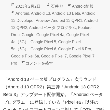
投
作
カ
2023年2月2日
石井 順
Android情報
稿
成
テ
タ
Android
,
Android 13
,
Android 13 Beta
,
Android
日:
者
ゴ
グ
13 Developer Preview
,
Android 13 QPR1
,
Android
リ
13 QPR2
,
Android ベータ プログラム
,
Feature
ー
Drop
,
Google
,
Google Pixel 4a
,
Google Pixel
4a（5G）
,
Google Pixel 5
,
Google Pixel
5a（5G）
,
Google Pixel 6
,
Google Pixel 6 Pro
,
Google Pixel 6a
,
Google Pixel 7
,
Google Pixel 7
Google Pixelベータプログラム「Android 13 Q
Pro
コメントを残す
「Android 13 ベータ版プログラム」次ラウンド
（Android 13 QPR2）第三弾「Android 13 QPR2
Beta 3」アップデート配信開始。「Android ベータ
プログラム」に登録している「Pixel 4a」以降の
Google Pixel スマートフォンに対して「OTA」で配