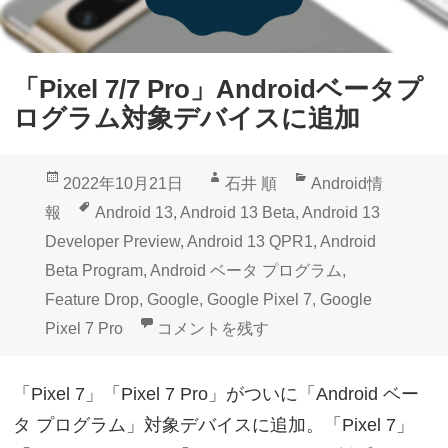
「Pixel 7/7 Pro」Androidベータプ
ログラム対象デバイスに追加
投
作
カ
2022年10月21日
石井 順
Android情
稿
成
テ
タ
報
Android 13
,
Android 13 Beta
,
Android 13
日:
者
ゴ
グ
Developer Preview
,
Android 13 QPR1
,
Android
リ
Beta Program
,
Android ベータ プログラム
,
ー
Feature Drop
,
Google
,
Google Pixel 7
,
Google
「Pixel 7/7 Pro」Androidベータ
Pixel 7 Pro
コメントを残す
「Pixel 7」「Pixel 7 Pro」がついに「Android ベー
タ プログラム」対象デバイスに追加。「Pixel 7」