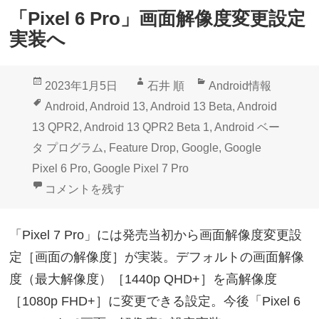
「Pixel 6 Pro」画面解像度変更設定
実装へ
投
作
カ
2023年1月5日
石井 順
Android情報
稿
成
テ
タ
Android
,
Android 13
,
Android 13 Beta
,
Android
日:
者
ゴ
グ
13 QPR2
,
Android 13 QPR2 Beta 1
,
Android ベー
リ
タ プログラム
,
Feature Drop
,
Google
,
Google
ー
Pixel 6 Pro
,
Google Pixel 7 Pro
「Pixel 6 Pro」画面解像度変更設定実装へ に
コメントを残す
「Pixel 7 Pro」には発売当初から画面解像度変更設
定［画面の解像度］が実装。デフォルトの画面解像
度（最大解像度）［1440p QHD+］を高解像度
［1080p FHD+］に変更できる設定。今後「Pixel 6