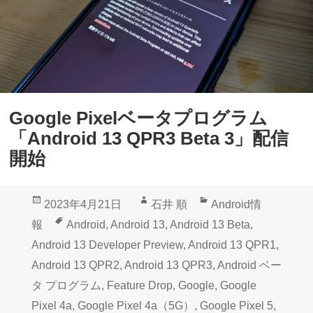
Google Pixelベータプログラム
「Android 13 QPR3 Beta 3」配信
開始
投
作
カ
2023年4月21日
石井 順
Android情
稿
成
テ
タ
報
Android
,
Android 13
,
Android 13 Beta
,
日:
者
ゴ
グ
Android 13 Developer Preview
,
Android 13 QPR1
,
リ
Android 13 QPR2
,
Android 13 QPR3
,
Android ベー
ー
タ プログラム
,
Feature Drop
,
Google
,
Google
Pixel 4a
,
Google Pixel 4a（5G）
,
Google Pixel 5
,