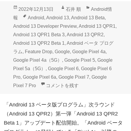
投
作
カ
2022年12月13日
石井 順
Android情
稿
成
テ
タ
報
Android
,
Android 13
,
Android 13 Beta
,
日:
者
ゴ
グ
Android 13 Developer Preview
,
Android 13 QPR1
,
リ
Android 13 QPR1 Beta 3
,
Android 13 QPR2
,
ー
Android 13 QPR2 Beta 1
,
Android ベータ プログ
ラム
,
Feature Drop
,
Google
,
Google Pixel 4a
,
Google Pixel 4a（5G）
,
Google Pixel 5
,
Google
Pixel 5a（5G）
,
Google Pixel 6
,
Google Pixel 6
Pro
,
Google Pixel 6a
,
Google Pixel 7
,
Google
Google Pixelベータプログラム次ラウンド「A
Pixel 7 Pro
コメントを残す
「Android 13 ベータ版プログラム」次ラウンド
（Android 13 QPR2）第一弾「Android 13 QPR2
Beta 1」アップデート配信開始。「Android ベータ