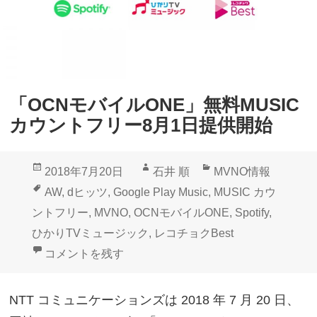
「
開
時
始
計
」
S
「OCNモバイルONE」無料MUSIC
p
カウントフリー8月1日提供開始
o
t
投
作
カ
2018年7月20日
石井 順
MVNO情報
i
稿
成
テ
タ
AW
,
dヒッツ
,
Google Play Music
,
MUSIC カウ
f
日:
者
ゴ
グ
ントフリー
,
MVNO
,
OCNモバイルONE
,
Spotify
,
y
リ
ひかりTVミュージック
,
レコチョクBest
ア
ー
「OCNモバイルONE」無料MUSICカウントフリー8
コメントを残す
ラ
ー
NTT コミュニケーションズは 2018 年 7 月 20 日、
ム