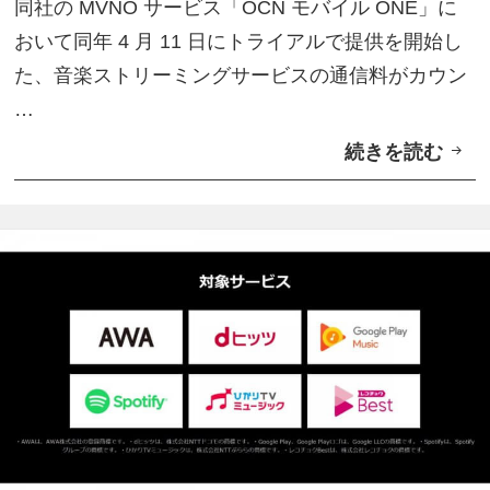
同社の MVNO サービス「OCN モバイル ONE」に
利
おいて同年 4 月 11 日にトライアルで提供を開始し
用
た、音楽ストリーミングサービスの通信料がカウン
可
…
能
続きを読む
「
に
O
C
N
モ
バ
イ
ル
O
N