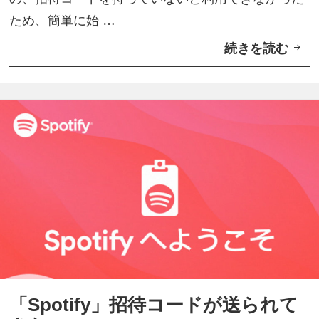
シ
ため、簡単に始 …
ョ
続きを読む
音
ン
楽
」
聞
S
き
p
放
o
題
t
サ
i
ー
f
ビ
y
ス
追
「
加
S
「Spotify」招待コードが送られて
p