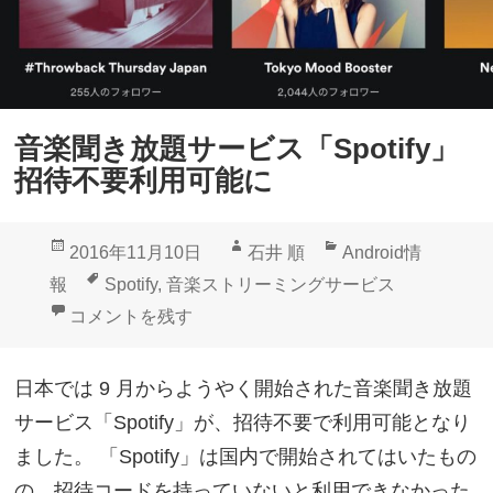
I
用
M
、
「
音楽聞き放題サービス「Spotify」
エ
招待不要利用可能に
ン
タ
投
作
カ
2016年11月10日
石井 順
Android情
メ
稿
成
テ
タ
報
Spotify
,
音楽ストリーミングサービス
フ
日:
者
ゴ
グ
音楽聞き放題サービス「Spotify」招待不要利用可能に
コメントを残す
リ
リ
ー
ー
日本では 9 月からようやく開始された音楽聞き放題
・
サービス「Spotify」が、招待不要で利用可能となり
オ
ました。 「Spotify」は国内で開始されてはいたもの
プ
の、招待コードを持っていないと利用できなかった