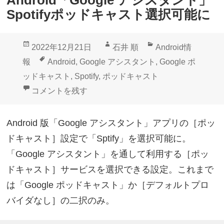
Spotifyポッドキャスト選択可能に
投
作
カ
2022年12月21日
石井 順
Android情
稿
成
テ
タ
報
Android
,
Google アシスタント
,
Google ポ
日:
者
ゴ
グ
ッドキャスト
,
Spotify
,
ポッドキャスト
リ
Android「Google アシスタント」Spotifyポッドキ
コメントを残す
ー
Android 版「Google アシスタント」アプリの［ポッ
ドキャスト］設定で「Sptify」を選択可能に。
「Google アシスタント」を通して利用する［ポッ
ドキャスト］サービスを選択できる設定。これまで
は「Google ポッドキャスト」か［デフォルトプロ
バイダなし］の二択のみ。