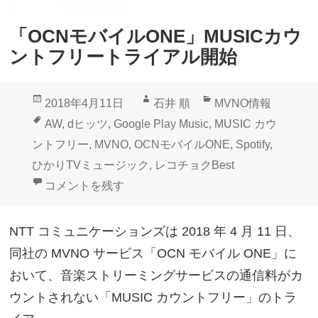
E
」
「OCNモバイルONE」MUSICカウ
無
ントフリートライアル開始
料
M
投
作
カ
2018年4月11日
石井 順
MVNO情報
U
稿
成
テ
タ
AW
,
dヒッツ
,
Google Play Music
,
MUSIC カウ
S
日:
者
ゴ
グ
ントフリー
,
MVNO
,
OCNモバイルONE
,
Spotify
,
I
リ
ひかりTVミュージック
,
レコチョクBest
C
ー
「OCNモバイルONE」MUSICカウントフリートライ
コメントを残す
カ
ウ
NTT コミュニケーションズは 2018 年 4 月 11 日、
ン
同社の MVNO サービス「OCN モバイル ONE」に
ト
おいて、音楽ストリーミングサービスの通信料がカ
フ
ウントされない「MUSIC カウントフリー」のトラ
リ