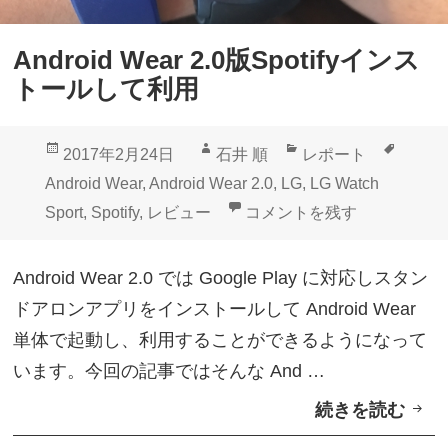
S
p
Android Wear 2.0版Spotifyインス
o
トールして利用
t
i
投
作
カ
タ
2017年2月24日
石井 順
レポート
f
稿
成
テ
グ
Android Wear
,
Android Wear 2.0
,
LG
,
LG Watch
y
日:
者
ゴ
Android Wear 2.0版Sp
Sport
,
Spotify
,
レビュー
コメントを残す
R
リ
a
ー
Android Wear 2.0 では Google Play に対応しスタン
d
ドアロンアプリをインストールして Android Wear
i
単体で起動し、利用することができるようになって
o
います。今回の記事ではそんな And …
」
続きを読む
A
提
n
供