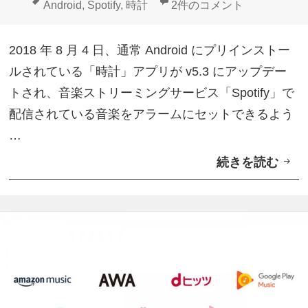
稿
成
テ
タ
Android「時計」Spotif
Android
,
Spotify
,
時計
2件のコメント
t
日:
者
ゴ
グ
i
リ
2018 年 8 月 4 日、通常 Android にプリインストー
f
ー
ルされている「時計」アプリが v5.3 にアップデー
y
トされ、音楽ストリーミングサービス「Spotify」で
L
配信されている音楽をアラームにセットできるよう
i
…
t
続きを読む
A
e
n
」
d
ア
r
プ
o
リ
i
提
d
供