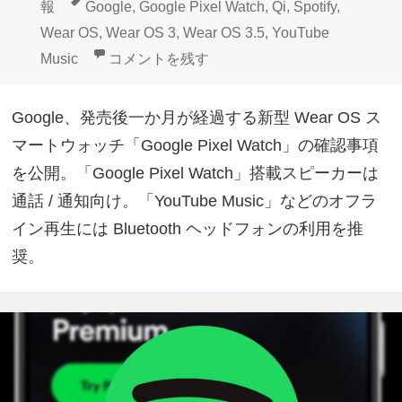
稿
成
テ
タ
報
Google
,
Google Pixel Watch
,
Qi
,
Spotify
,
日:
者
ゴ
グ
Wear OS
,
Wear OS 3
,
Wear OS 3.5
,
YouTube
リ
Google公式！「Google Pixel Watch」
Music
コメントを残す
ー
Google、発売後一か月が経過する新型 Wear OS ス
マートウォッチ「Google Pixel Watch」の確認事項
を公開。「Google Pixel Watch」搭載スピーカーは
通話 / 通知向け。「YouTube Music」などのオフラ
イン再生には Bluetooth ヘッドフォンの利用を推
奨。