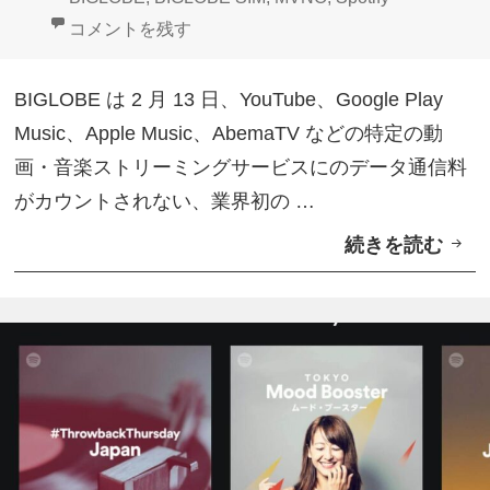
p
日:
者
ゴ
グ
BIGLOBE SIM、「エンタメフリー・オプション」Spot
コメントを残す
o
リ
t
ー
BIGLOBE は 2 月 13 日、YouTube、Google Play
i
Music、Apple Music、AbemaTV などの特定の動
f
画・音楽ストリーミングサービスにのデータ通信料
y
がカウントされない、業界初の …
イ
続きを読む
B
ン
I
ス
G
ト
L
ー
O
ル
B
し
E
て
S
利