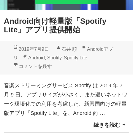
p
o
Android向け軽量版「Spotify
t
Lite」アプリ提供開始
i
f
投
作
カ
2019年7月9日
石井 順
Androidアプ
y
稿
成
テ
タ
リ
Android
,
Spotify
,
Spotify Lite
と
日:
者
ゴ
グ
Android向け軽量版「Spotify Lite」アプリ提供開始 に
コメントを残す
A
リ
W
ー
音楽ストリーミングサービス Spotify は 2019 年 7
A
月 9 日、アプリサイズが小さく、また遅いネットワ
が
ーク環境化での利用を考慮した、新興国向けの軽量
S
版アプリ「Spotify Lite」を、Android 向 …
N
続きを読む
A
S