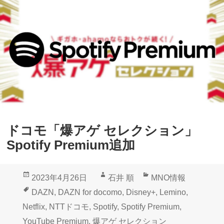
ドコモ「爆アゲ セレクション」
Spotify Premium追加
投
作
カ
2023年4月26日
石井 順
MNO情報
稿
成
テ
タ
DAZN
,
DAZN for docomo
,
Disney+
,
Lemino
,
日:
者
ゴ
グ
Netflix
,
NTTドコモ
,
Spotify
,
Spotify Premium
,
リ
YouTube Premium
,
爆アゲ セレクション