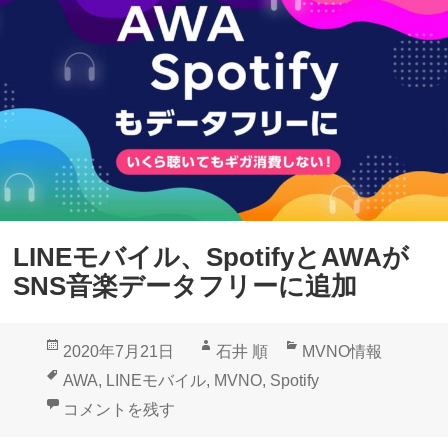
LINEモバイル、SpotifyとAWAが
SNS音楽データフリーに追加
投
作
カ
2020年7月21日
石井 順
MVNO情報
稿
成
テ
タ
AWA
,
LINEモバイル
,
MVNO
,
Spotify
日:
者
ゴ
グ
LINEモバイル、SpotifyとAWAがSNS音楽データフ
コメントを残す
リ