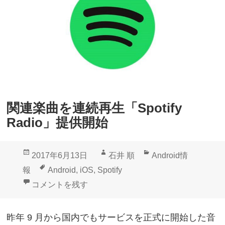
l
ル
e
開
H
始
o
m
e
」
関連楽曲を連続再生「Spotify
S
Radio」提供開始
p
o
投
作
カ
2017年6月13日
石井 順
Android情
t
稿
成
テ
タ
報
Android
,
iOS
,
Spotify
i
日:
者
ゴ
グ
関連楽曲を連続再生「Spotify Radio」提供開始 に
コメントを残す
f
リ
y
ー
昨年 9 月から国内でもサービスを正式に開始した音
フ