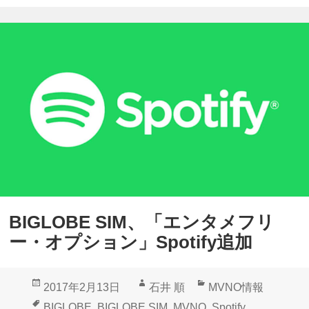
d
開
r
始
o
i
d
W
e
a
r
2
BIGLOBE SIM、「エンタメフリ
.
ー・オプション」Spotify追加
0
版
投
作
カ
2017年2月13日
石井 順
MVNO情報
S
稿
成
テ
タ
BIGLOBE
,
BIGLOBE SIM
,
MVNO
,
Spotify