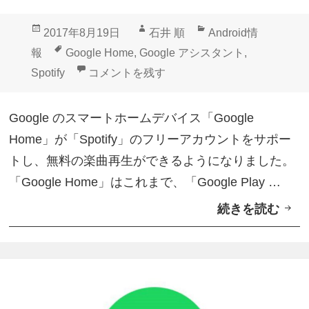
S
投
作
カ
2017年8月19日
石井 順
Android情
I
稿
成
テ
タ
報
Google Home
,
Google アシスタント
,
C
日:
者
ゴ
グ
「Google Home」Spotifyフリーアカウン
Spotify
コメントを残す
カ
リ
ウ
ー
Google のスマートホームデバイス「Google
ン
Home」が「Spotify」のフリーアカウントをサポー
ト
トし、無料の楽曲再生ができるようになりました。
フ
「Google Home」はこれまで、「Google Play …
リ
続きを読む
「
ー
G
ト
o
ラ
o
イ
g
ア