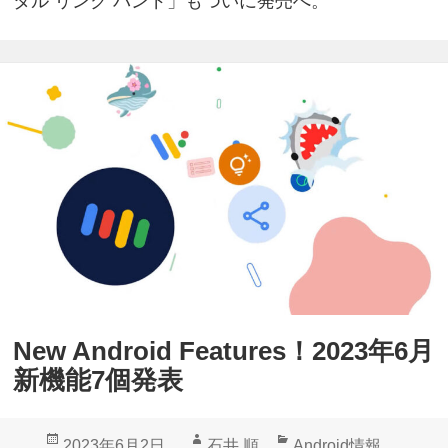
タル リンク バンド」もついに発売へ。
New Android Features！2023年6月
新機能7個発表
投
作
カ
2023年6月2日
石井 順
Android情報