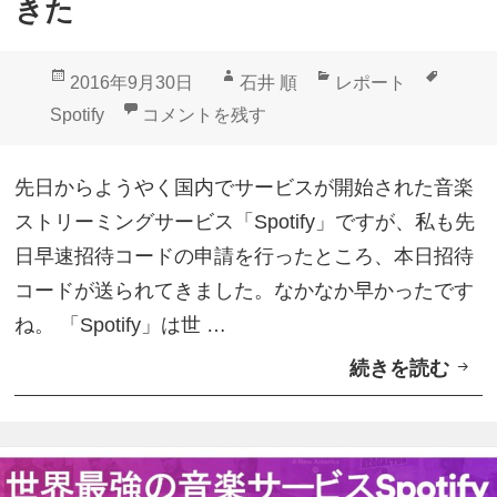
きた
o
t
投
作
カ
タ
2016年9月30日
石井 順
レポート
i
稿
成
テ
グ
「Spotify」招待コードが送られてきた に
Spotify
コメントを残す
f
日:
者
ゴ
y
リ
先日からようやく国内でサービスが開始された音楽
」
ー
ストリーミングサービス「Spotify」ですが、私も先
招
日早速招待コードの申請を行ったところ、本日招待
待
コードが送られてきました。なかなか早かったです
不
ね。 「Spotify」は世 …
要
続きを読む
「
利
S
用
p
可
o
能