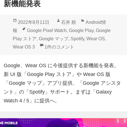
新機能発表
投
作
カ
2022年8月11日
石井 順
Android情
稿
成
テ
タ
報
Google Pixel Watch
,
Google Play
,
Google
日:
者
ゴ
グ
Play ストア
,
Google マップ
,
Spotify
,
Wear OS
,
リ
新UI版Google Playなど！Wear OS新
Wear OS 3
1件のコメント
ー
Google、Wear OS に今後提供する新機能を発表。
新 UI 版「Google Play ストア」や Wear OS 版
「Google マップ」アプリ提供、「Google アシスタ
ント」の「Spotify」サポート。まずは「Galaxy
Watch 4 / 5」に提供へ。