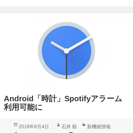
n
音
d
楽
r
デ
o
ー
i
タ
d
フ
向
リ
け
ー
軽
に
量
追
版
加
Android「時計」Spotifyアラーム
「
利用可能に
S
p
投
作
カ
2018年8月4日
石井 順
新機能情報
o