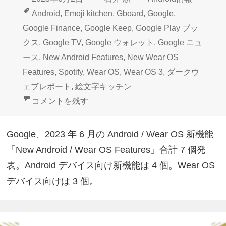
稿
成
テ
タ
Android
,
Emoji kitchen
,
Gboard
,
Google
,
日:
者
ゴ
グ
Google Finance
,
Google Keep
,
Google Play ブッ
リ
クス
,
Google TV
,
Google ウォレット
,
Google ニュ
ー
ース
,
New Android Features
,
New Wear OS
Features
,
Spotify
,
Wear OS
,
Wear OS 3
,
ダークウ
ェブレポート
,
絵文字キッチン
New Android Features！2023年6月新機能7個発表 に
コメントを残す
Google、2023 年 6 月の Android / Wear OS 新機能
「New Android / Wear OS Features」合計 7 個発
表。Android デバイス向け新機能は 4 個。Wear OS
デバイス向けは 3 個。