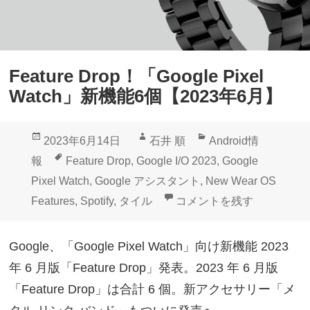
Feature Drop！「Google Pixel
Watch」新機能6個【2023年6月】
投
作
カ
2023年6月14日
石井 順
Android情
稿
成
テ
タ
報
Feature Drop
,
Google I/O 2023
,
Google
日:
者
ゴ
グ
Pixel Watch
,
Google アシスタント
,
New Wear OS
リ
Feature Drop！「Googl
Features
,
Spotify
,
タイル
コメントを残す
ー
Google、「Google Pixel Watch」向け新機能 2023
年 6 月版「Feature Drop」発表。2023 年 6 月版
「Feature Drop」は合計 6 個。新アクセサリー「メ