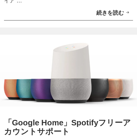
イア …
ー
続きを読む
「
8
O
月
C
1
N
日
モ
提
バ
供
イ
開
ル
始
O
N
E
」
「Google Home」Spotifyフリーア
M
カウントサポート
U