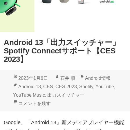
Android 13「出力スイッチャー」
Spotify Connectサポート【CES
2023】
投
作
カ
2023年1月6日
石井 順
Android情報
稿
成
テ
タ
Android 13
,
CES
,
CES 2023
,
Spotify
,
YouTube
,
日:
者
ゴ
グ
YouTube Music
,
出力スイッチャー
リ
Android 13「出力スイッチャー」Spotify Connectサ
コメントを残す
ー
Google、「Android 13」新メディアプレイヤー機能