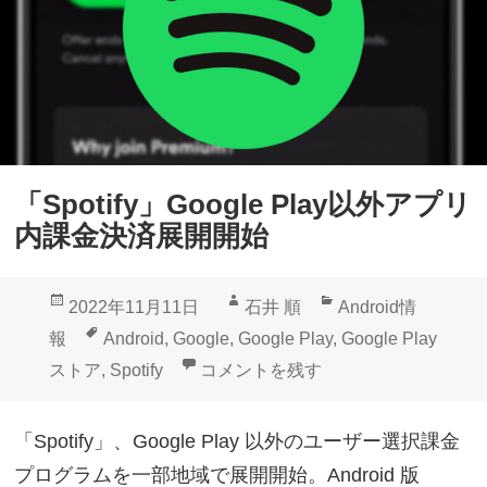
「Spotify」Google Play以外アプリ
内課金決済展開開始
投
作
カ
2022年11月11日
石井 順
Android情
稿
成
テ
タ
報
Android
,
Google
,
Google Play
,
Google Play
日:
者
ゴ
グ
「Spotify」Google Play以外ア
ストア
,
Spotify
コメントを残す
リ
ー
「Spotify」、Google Play 以外のユーザー選択課金
プログラムを一部地域で展開開始。Android 版