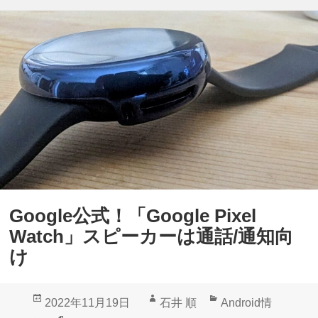
Google公式！「Google Pixel
Watch」スピーカーは通話/通知向
け
投
作
カ
2022年11月19日
石井 順
Android情