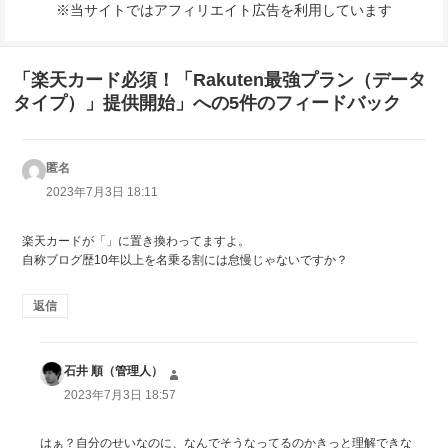
※当サイトではアフィリエイト広告を利用しています
「楽天カード必須！「Rakuten最強プラン（データ
タイプ）」提供開始」への5件のフィードバック
匿名
よ
り:
2023年7月3日 18:11
楽天カードが「」に置き換わってますよ。
自称ブログ歴10年以上を名乗る割には怠慢じゃないですか？
返信
石井 順（管理人）
よ
り:
2023年7月3日 18:57
はぁ？自分のせいなのに、なんでそうなってるのかきっと理解できな