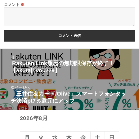
コメント
※
投
前
稿
Rakuten Link履歴の無期限保存が終了！
前
【akutaji Vol.229】
ナ
の
ビ
投
次ページへ
ゲ
稿:
「三井住友カード/Olive」スマートフォンタッ
次
ー
チ決済pt7％還元にアップ
の
シ
投
ョ
2026年8月
稿:
ン
月
火
水
木
金
土
日