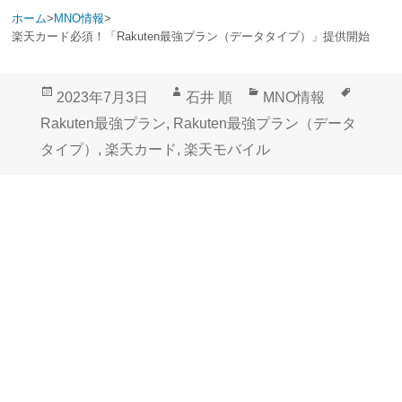
ホーム
>
MNO情報
>
楽天カード必須！「Rakuten最強プラン（データタイプ）」提供開始
投
作
カ
タ
2023年7月3日
石井 順
MNO情報
稿
成
テ
グ
Rakuten最強プラン
,
Rakuten最強プラン（データ
日:
者
ゴ
タイプ）
,
楽天カード
,
楽天モバイル
リ
ー