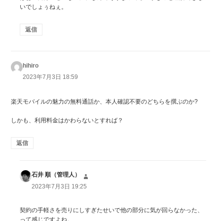
いでしょぅねぇ。
返信
hihiro
よ
り:
2023年7月3日 18:59
楽天モバイルの魅力の無料通話か、本人確認不要のどちらを撰ぶのか?
しかも、利用料金はかわらないとすれば？
返信
石井 順（管理人）
よ
り:
2023年7月3日 19:25
契約の手軽さを売りにしすぎたせいで他の部分に気が回らなかった、
って感じですよね。