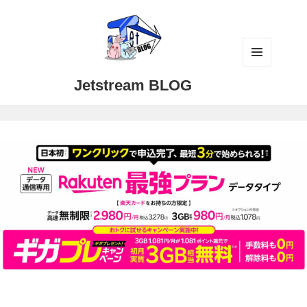
メニュ
Jetstream BLOG
ーとウ
ィジェ
ット