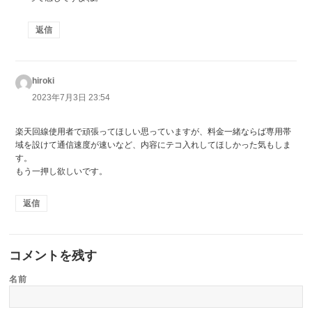
返信
hiroki
よ
り:
2023年7月3日 23:54
楽天回線使用者で頑張ってほしい思っていますが、料金一緒ならば専用帯
域を設けて通信速度が速いなど、内容にテコ入れしてほしかった気もしま
す。
もう一押し欲しいです。
返信
コメントを残す
名前