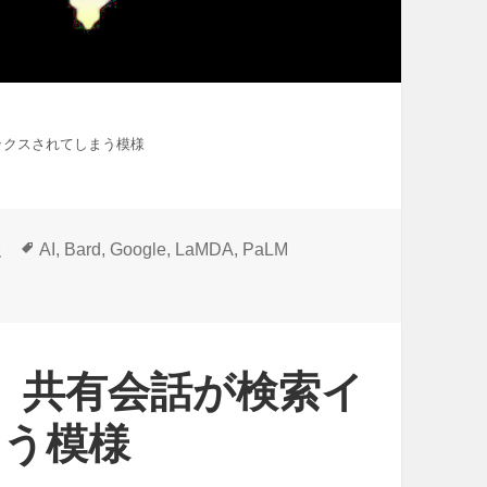
デックスされてしまう模様
タ
報
AI
,
Bard
,
Google
,
LaMDA
,
PaLM
グ
rd」共有会話が検索イ
まう模様