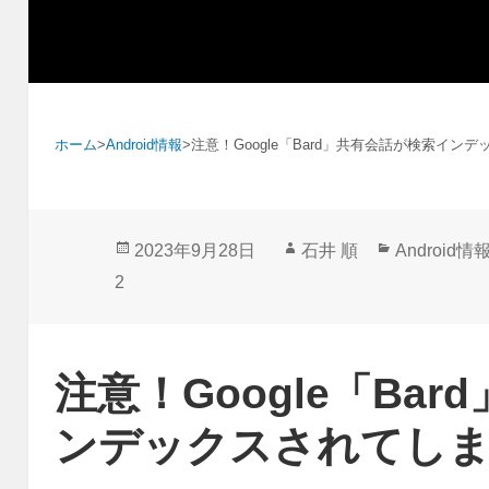
ホーム
>
Android情報
>
注意！Google「Bard」共有会話が検索イン
投
作
カ
2023年9月28日
石井 順
Android情
稿
成
テ
2
日:
者
ゴ
リ
ー
注意！Google「Ba
ンデックスされてし