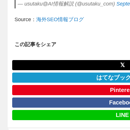
— usutaku@AI情報解説 (@usutaku_com)
Septe
Source：
海外SEO情報ブログ
この記事をシェア
𝕏
はてなブッ
Pintere
Facebo
LINE