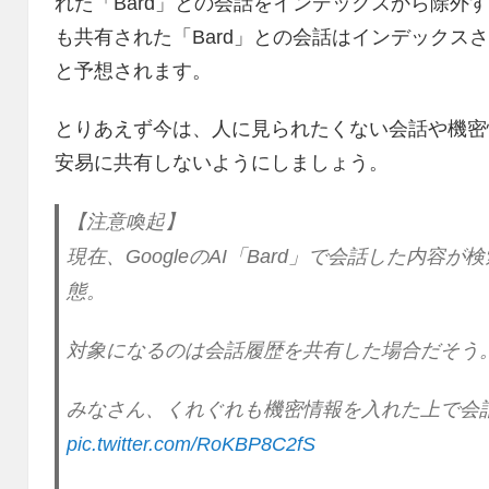
れた「Bard」との会話をインデックスから除外
も共有された「Bard」との会話はインデックス
と予想されます。
とりあえず今は、人に見られたくない会話や機密情
安易に共有しないようにしましょう。
【注意喚起】
現在、GoogleのAI「Bard」で会話した内
態。
対象になるのは会話履歴を共有した場合だそう
みなさん、くれぐれも機密情報を入れた上で会
pic.twitter.com/RoKBP8C2fS