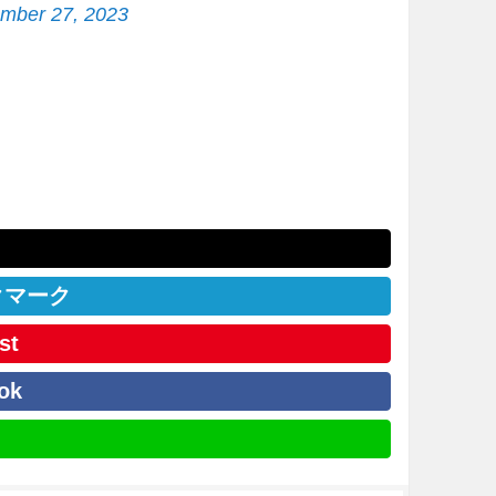
mber 27, 2023
クマーク
st
ok