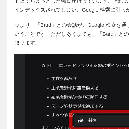
ト上でちょっとした騒動が行っています。それは、「B
インデックスされてしまい、Google 検索に引
つまり、「Bard」との会話が、Google 検索
いうことです。ただしあくまでも、「Bard」と
限ります。