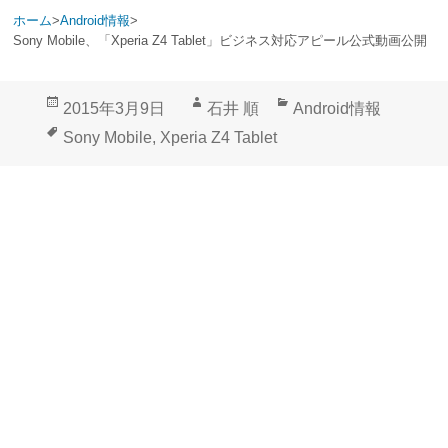
ホーム
>
Android情報
>
Sony Mobile、「Xperia Z4 Tablet」ビジネス対応アピール公式動画公開
投
作
カ
2015年3月9日
石井 順
Android情報
稿
成
テ
タ
Sony Mobile
,
Xperia Z4 Tablet
日:
者
ゴ
グ
リ
ー