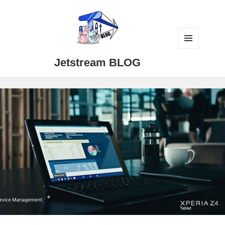
メニュ
Jetstream BLOG
ーとウ
ィジェ
ット