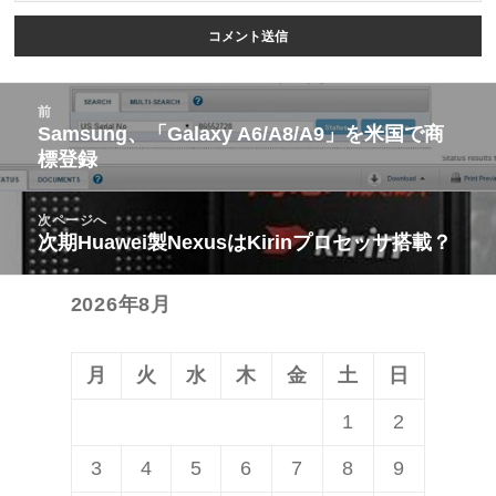
投
前
稿
Samsung、「Galaxy A6/A8/A9」を米国で商
前
標登録
ナ
の
ビ
投
次ページへ
ゲ
稿:
次期Huawei製NexusはKirinプロセッサ搭載？
次
ー
の
シ
2026年8月
投
ョ
稿:
ン
月
火
水
木
金
土
日
1
2
3
4
5
6
7
8
9