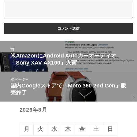
投
前
稿
米AmazonにAndroid Autoカーオーディオ
前
「Sony XAV-AX100」入荷
ナ
の
ビ
投
次ページへ
ゲ
稿:
国内Googleストアで「Moto 360 2nd Gen」販
次
ー
売終了
の
シ
投
ョ
2026年8月
稿:
ン
月
火
水
木
金
土
日