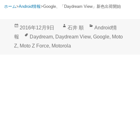
ホーム
>
Android情報
>
Google、「Daydream View」新色出荷開始
投
作
カ
2016年12月9日
石井 順
Android情
稿
成
テ
タ
報
Daydream
,
Daydream View
,
Google
,
Moto
日:
者
ゴ
グ
Z
,
Moto Z Force
,
Motorola
リ
ー