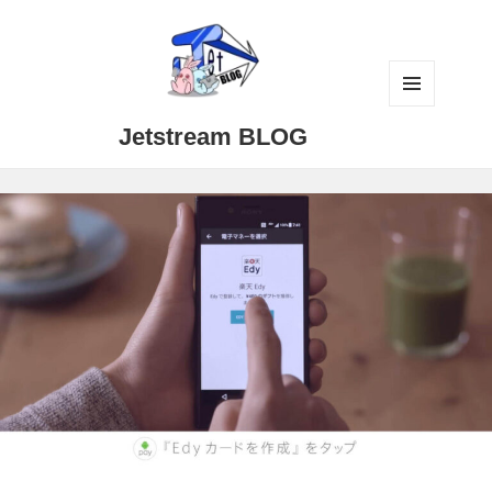
メニュ
Jetstream BLOG
ーとウ
ィジェ
ット