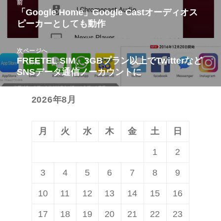
前
稿
「Google Home」Google Castオーディオス
前
ピーカーとしても動作
ナ
の
ビ
投
次ページへ
ゲ
稿:
FREETEL SIM、3GBプラン以上でTwitterなど
次
ー
SNSデータ通信ノーカウントに
の
シ
投
ョ
2026年8月
稿:
ン
月
火
水
木
金
土
日
1
2
3
4
5
6
7
8
9
10
11
12
13
14
15
16
17
18
19
20
21
22
23