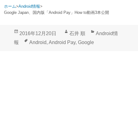
ホーム
>
Android情報
>
Google Japan、国内版「Android Pay」How to動画3本公開
投
作
カ
2016年12月20日
石井 順
Android情
稿
成
テ
タ
報
Android
,
Android Pay
,
Google
日:
者
ゴ
グ
リ
ー