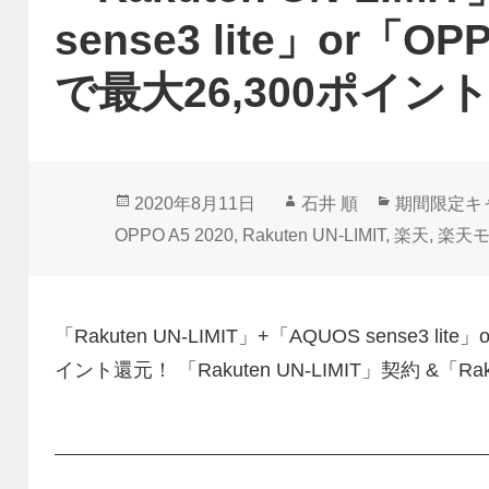
sense3 lite」or「O
で最大26,300ポイン
投
作
カ
2020年8月11日
石井 順
期間限定キ
稿
成
テ
OPPO A5 2020
,
Rakuten UN-LIMIT
,
楽天
,
楽天
日:
者
ゴ
リ
ー
「Rakuten UN-LIMIT」+「AQUOS sense3 lit
イント還元！ 「Rakuten UN-LIMIT」契約 &「Rak