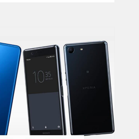
k
u
t
e
n
U
N
-
L
I
M
I
T
」