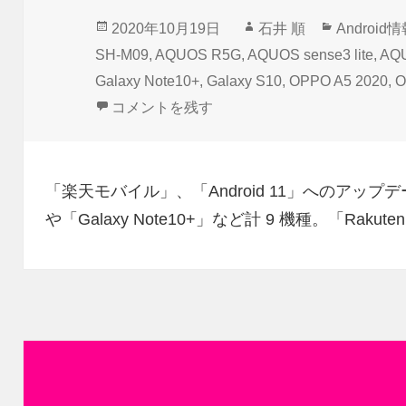
投
作
カ
2020年10月19日
石井 順
Android
稿
成
テ
SH-M09
,
AQUOS R5G
,
AQUOS sense3 lite
,
AQU
日:
者
ゴ
Galaxy Note10+
,
Galaxy S10
,
OPPO A5 2020
,
O
リ
「楽天モバイル」Android 11アップデート
コメントを残す
ー
「楽天モバイル」、「Android 11」へのアップデ
や「Galaxy Note10+」など計 9 機種。「Rakute