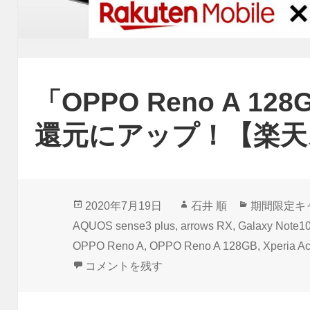
「OPPO Reno A 1
還元にアップ！【楽天
投
作
カ
2020年7月19日
石井 順
期間限定キ
稿
成
テ
AQUOS sense3 plus
,
arrows RX
,
Galaxy Note10
日:
者
ゴ
OPPO Reno A
,
OPPO Reno A 128GB
,
Xperia A
リ
「OPPO Reno A 128GB」30%ポイン
コメントを残す
ー