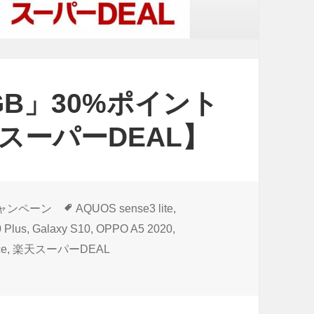
+
「
A
Q
28GB」30%ポイント
U
O
スーパーDEAL】
S
s
e
n
タ
ャンペーン
AQUOS sense3 lite
,
グ
s
 Plus
,
Galaxy S10
,
OPPO A5 2020
,
ce
,
楽天スーパーDEAL
e
ト還元にアップ！【楽天スーパーDEAL】 に
3
l