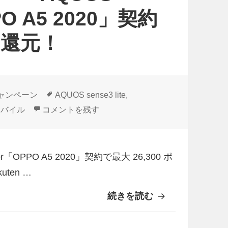
PPO A5 2020」契約
ト還元！
タ
ャンペーン
AQUOS sense3 lite
,
グ
「Rakuten UN-LIMIT」+「AQUOS sense3 li
モバイル
コメントを残す
e」or「OPPO A5 2020」契約で最大 26,300 ポ
uten …
続きを読む
「
R
a