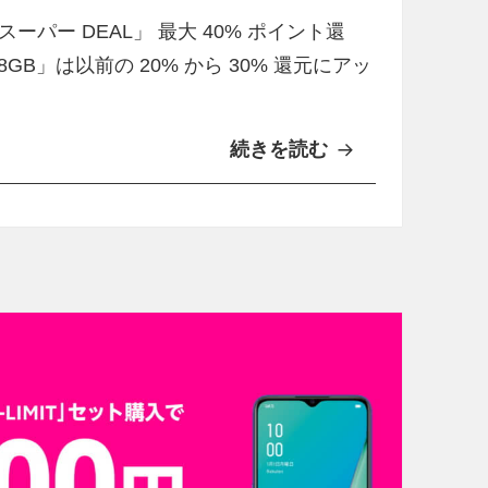
i
ー DEAL」 最大 40% ポイント還
t
 128GB」は以前の 20% から 30% 還元にアッ
e
」
o
続きを読む
「
r
O
「
P
O
P
P
O
P
R
O
e
A
n
5
o
2
A
0
1