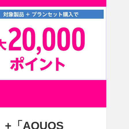
T」+「AQUOS