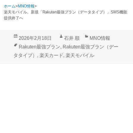
ホーム
>
MNO情報
>
楽天モバイル、新規「Rakuten最強プラン（データタイプ）」SMS機能
提供終了へ
投
作
カ
2026年2月18日
石井 順
MNO情報
稿
成
テ
タ
Rakuten最強プラン
,
Rakuten最強プラン（デー
日:
者
ゴ
グ
タタイプ）
,
楽天カード
,
楽天モバイル
リ
ー