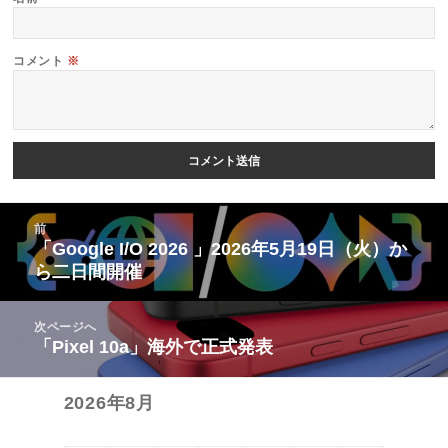
コメント
※
投
前
稿
「Google I/O 2026 」2026年5月19日（火）か
前
ら二日間開催
ナ
の
ビ
投
次ページへ
ゲ
稿:
「Pixel 10a」海外で正式発表
次
ー
の
シ
2026年8月
投
ョ
稿:
ン