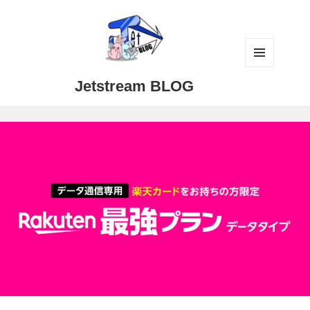
メニュ
Jetstream BLOG
ーとウ
ィジェ
ット