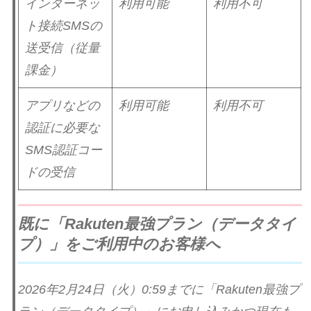
インターネッ
利用可能
利用不可
ト接続SMSの
送受信（従量
課金）
アプリなどの
利用可能
利用不可
認証に必要な
SMS認証コー
ドの受信
既に「Rakuten最強プラン（データタイ
プ）」をご利用中のお客様へ
2026年2月24日（火）0:59までに「Rakuten最強プ