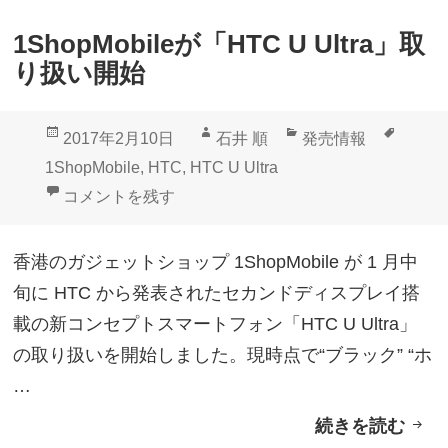
に
1ShopMobileが「HTC U Ultra」取
「
り扱い開始
H
T
投
作
カ
タ
2017年2月10日
石井 順
発売情報
C
稿
成
テ
グ
1ShopMobile
,
HTC
,
HTC U Ultra
U
日:
者
ゴ
1ShopMobileが「HTC U Ultra」取り扱い開始 に
コメントを残す
P
リ
l
ー
香港のガジェットショップ 1ShopMobile が 1 月中
a
旬に HTC から発表されたセカンドディスプレイ搭
y
載の新コンセプトスマートフォン「HTC U Ultra」
」
の取り扱いを開始しました。現時点で“ブラック” “ホ
入
…
荷
続きを読む
1