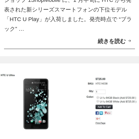
ショップ 1ShopMobile に、1 月中旬に HTC から発
扱
表された新シリーズスマートフォンの下位モデル
い
「HTC U Play」が入荷しました。発売時点で “ブラ
開
ック” …
始
続きを読む
1
S
h
o
p
M
o
b
i
l
e