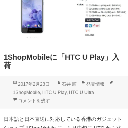
が
「
H
T
C
U
1ShopMobileに「HTC U Play」入
U
荷
l
t
投
作
カ
タ
2017年2月23日
石井 順
発売情報
r
稿
成
テ
グ
1ShopMobile
,
HTC U Play
,
HTC U Ultra
a
日:
者
ゴ
1ShopMobileに「HTC U Play」入荷 に
コメントを残す
」
リ
取
ー
日本語と日本直送に対応している香港のガジェット
り