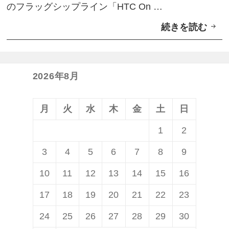
のフラッグシップライン「HTC On …
ラ
続きを読む
新
ス
ブ
モ
ラ
デ
ン
ル
2026年8月
ド
は
ス
2
月
火
水
木
金
土
日
マ
月
1
2
ー
中
3
4
5
6
7
8
9
ト
旬
フ
台
10
11
12
13
14
15
16
ォ
湾
17
18
19
20
21
22
23
ン
で
24
25
26
27
28
29
30
「
先