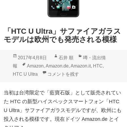
「HTC U Ultra」サファイアガラス
モデルは欧州でも発売される模様
投
作
カ
2017年4月8日
石井 順
噂・流出情
稿
成
テ
タ
報
Amazon
,
Amazon.de
,
Amazon.it
,
HTC
,
日:
者
ゴ
グ
「HTC U Ultra」サファイアガラス
HTC U Ultra
コメントを残す
リ
ー
当初は台湾限定で「藍寶石版」として販売されてい
た HTC の新型ハイスペックスマートフォン「HTC
U Ultra」サファイアガラスモデルですが、欧州にも
投入される模様です。現在ドイツ Amazon.de とイ