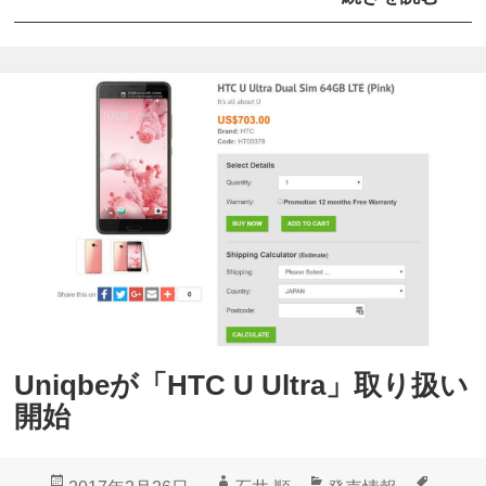
H
荷
a
n
d
t
e
c
に
「
H
T
Uniqbeが「HTC U Ultra」取り扱い
C
開始
U
U