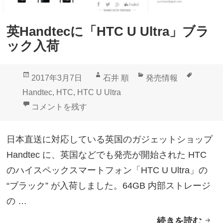
C
U
英Handtecに「HTC U Ultra」ブラ
U
ック入荷
l
t
投
作
カ
タ
2017年3月7日
石井 順
発売情報
r
稿
成
テ
グ
Handtec
,
HTC
,
HTC U Ultra
a
日:
者
ゴ
英Handtecに「HTC U Ultra」ブラック入荷 に
コメントを残す
/
リ
U
ー
日本直送に対応している英国のガジェットショップ
P
Handtec に、英国などでも発売が開始された HTC
l
のハイスペックスマートフォン「HTC U Ultra」の
a
“ブラック” が入荷しました。64GB 内部ストレージ
y
の …
」
続きを読む
英
入