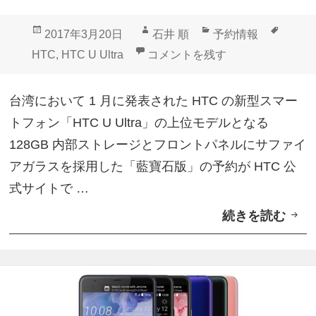
イ
投
作
カ
タ
2017年3月20日
石井 順
予約情報
ア
稿
成
テ
グ
台湾で「HTC U Ultra」サフ
HTC
,
HTC U Ultra
コメントを残す
ガ
日:
者
ゴ
ラ
リ
台湾において 1 月に発表された HTC の新型スマー
ス
ー
トフォン「HTC U Ultra」の上位モデルとなる
モ
128GB 内部ストレージとフロントパネルにサファイ
デ
アガラスを採用した「藍寶石版」の予約が HTC 公
ル
式サイトで …
は
続きを読む
台
欧
湾
州
で
で
「
も
H
発