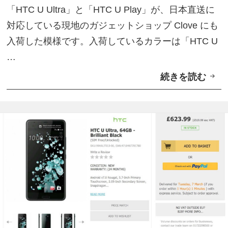
「HTC U Ultra」と「HTC U Play」が、日本直送に
ラ
対応している現地のガジェットショップ Clove にも
ス
入荷した模様です。入荷しているカラーは「HTC U
モ
…
デ
続きを読む
英
ル
C
予
l
約
o
開
v
始
e
に
「
H
T