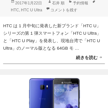
投
作
カ
タ
2017年1月22日
石井 順
予約情報
U
稿
成
テ
グ
「HTC U Ultra」128GB
HTC
,
HTC U Ultra
コメントを残す
U
日:
者
ゴ
l
リ
HTC は 1 月中旬に発表した新ブランド「HTC U」
t
ー
シリーズの第 1 弾スマートフォン「HTC U Ultra」
r
と「HTC U Play」を発表し、現地台湾で「HTC U
a
Ultra」のノーマル版となる 64GB モ …
」
続きを読む
「
取
H
り
T
扱
C
い
U
開
U
始
l