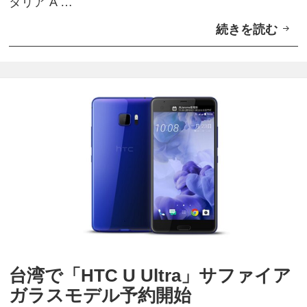
タリア A …
続きを読む
「
H
T
C
U
U
l
t
r
a
」
サ
台湾で「HTC U Ultra」サファイア
フ
ガラスモデル予約開始
ァ