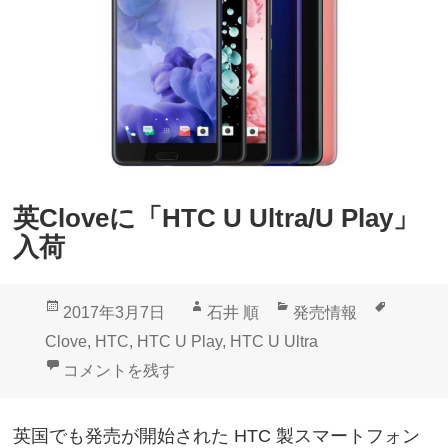
T
売
C
さ
U
れ
U
る
l
模
t
様
r
英Cloveに「HTC U Ultra/U Play」
a
入荷
」
サ
投
作
カ
タ
2017年3月7日
石井 順
発売情報
フ
稿
成
テ
グ
Clove
,
HTC
,
HTC U Play
,
HTC U Ultra
ァ
日:
者
ゴ
英Cloveに「HTC U Ultra/U Play」入荷 に
コメントを残す
イ
リ
ア
ー
英国でも発売が開始された HTC 製スマートフォン
ガ