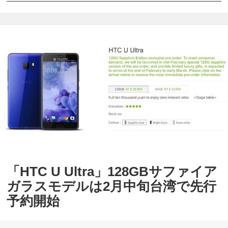
S
h
o
p
M
o
b
i
l
e
が
「HTC U Ultra」128GBサファイア
「
ガラスモデルは2月中旬台湾で先行
H
予約開始
T
C