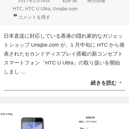
投
作
カ
タ
2017年2月26日
石井 順
発売情報
l
稿
成
テ
グ
HTC
,
HTC U Ultra
,
Uniqbe.com
t
日:
者
ゴ
Uniqbeが「HTC U Ultra」取り扱い開始 に
コメントを残す
r
リ
a
ー
日本直送に対応している香港の隠れ家的なガジェッ
」
トショップ Uniqbe.com が、1 月中旬に HTC から発
ブ
表されたセカンドディスプレイ搭載の新コンセプト
ラ
スマートフォン「HTC U Ultra」の取り扱いを開始
ッ
しまし …
ク
続きを読む
U
入
n
荷
i
q
b
e