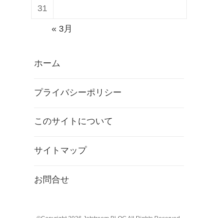
H
行
31
T
予
« 3月
C
約
U
開
ホーム
U
始
l
プライバシーポリシー
t
r
このサイトについて
a
/
サイトマップ
U
P
お問合せ
l
a
y