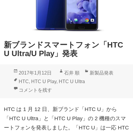
t
r
a
」
1
新ブランドスマートフォン「HTC
2
U Ultra/U Play」発表
8
G
投
作
カ
2017年1月12日
石井 順
新製品発表
B
稿
成
テ
タ
HTC
,
HTC U Play
,
HTC U Ultra
サ
日:
者
ゴ
グ
新ブランドスマートフォン「HTC U Ultra/U Play」発
コメントを残す
フ
リ
ァ
ー
HTC は 1 月 12 日、新ブランド「HTC U」から
イ
「HTC U Ultra」と「HTC U Play」の 2 機種のスマ
ア
ートフォンを発表しました。「HTC U」は一応 HTC
ガ